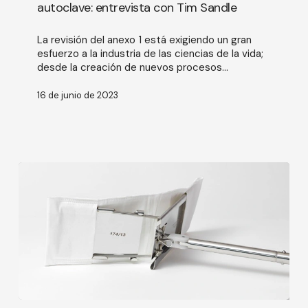
autoclave: entrevista con Tim Sandle
esterilización
en
La revisión del anexo 1 está exigiendo un gran
autoclave:
esfuerzo a la industria de las ciencias de la vida;
entrevista
desde la creación de nuevos procesos...
con
Tim
Sandle
16 de junio de 2023
Limpieza