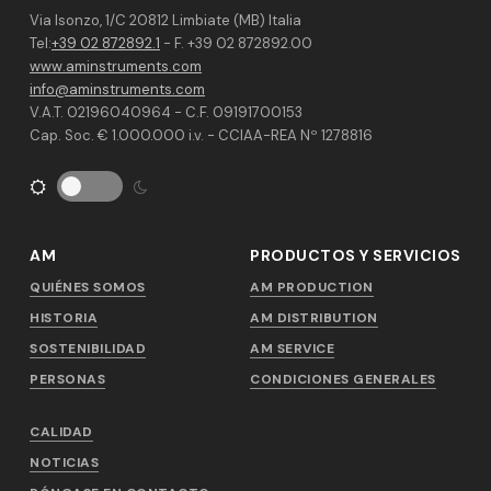
Via Isonzo, 1/C 20812 Limbiate (MB) Italia
Tel:
+39 02 872892.1
- F. +39 02 872892.00
www.aminstruments.com
info@aminstruments.com
V.A.T. 02196040964 - C.F. 09191700153
Cap. Soc. € 1.000.000 i.v. - CCIAA-REA Nº 1278816
AM
PRODUCTOS Y SERVICIOS
QUIÉNES SOMOS
AM PRODUCTION
HISTORIA
AM DISTRIBUTION
SOSTENIBILIDAD
AM SERVICE
PERSONAS
CONDICIONES GENERALES
CALIDAD
NOTICIAS