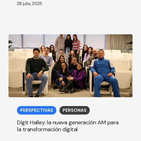
28 julio, 2025
Digit
Halley:
PERSPECTIVAS
PERSONAS
la
nueva
Digit Halley: la nueva generación AM para
generación
la transformación digital
AM
para