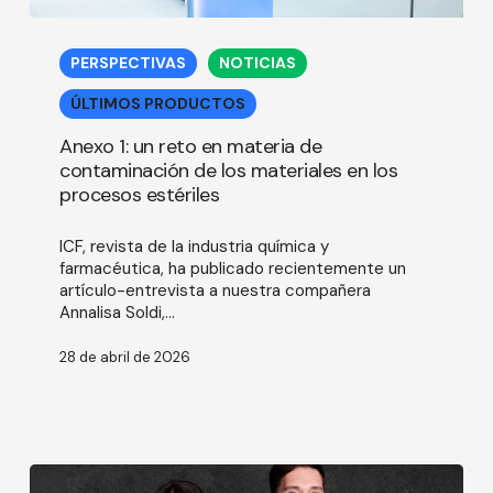
Anexo
1:
PERSPECTIVAS
NOTICIAS
un
reto
ÚLTIMOS PRODUCTOS
en
materia
Anexo 1: un reto en materia de
de
contaminación de los materiales en los
contaminación
procesos estériles
de
los
ICF, revista de la industria química y
materiales
farmacéutica, ha publicado recientemente un
en
artículo-entrevista a nuestra compañera
los
Annalisa Soldi,…
procesos
estériles
28 de abril de 2026