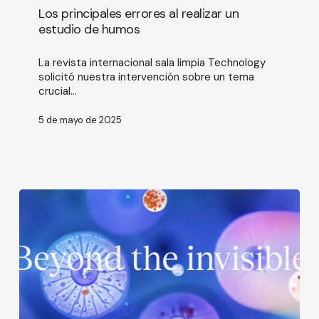
al
Los principales errores al realizar un
realizar
estudio de humos
un
estudio
La revista internacional sala limpia Technology
de
solicitó nuestra intervención sobre un tema
humos
crucial...
5 de mayo de 2025