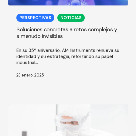
Soluciones
concretas
PERSPECTIVAS
NOTICIAS
a
retos
Soluciones concretas a retos complejos y
complejos
a menudo invisibles
y
a
En su 35º aniversario, AM Instruments renueva su
menudo
identidad y su estrategia, reforzando su papel
invisibles
industrial...
23 enero, 2025