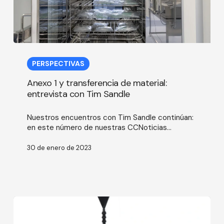
Anexo
1
PERSPECTIVAS
y
transferencia
Anexo 1 y transferencia de material:
de
entrevista con Tim Sandle
material:
entrevista
Nuestros encuentros con Tim Sandle continúan:
con
en este número de nuestras CCNoticias...
Tim
Sandle
30 de enero de 2023