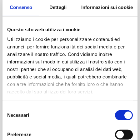
Consenso
Dettagli
Informazioni sui cookie
Questo sito web utilizza i cookie
Utilizziamo i cookie per personalizzare contenuti ed
annunci, per fornire funzionalità dei social media e per
Tecnologías
analizzare il nostro traffico. Condividiamo inoltre
de
PERSPECTIVAS
informazioni sul modo in cui utilizza il nostro sito con i
contención
nostri partner che si occupano di analisi dei dati web,
y
Tecnologías de contención y procesos de
procesos
pubblicità e social media, i quali potrebbero combinarle
aislamiento en el nuevo anexo 1: entrevista
de
con altre informazioni che ha fornito loro o che hanno
con Tim Sandle
aislamiento
raccolto dal suo utilizzo dei loro servizi.
en
el
Una consideración fundamental del anexo 1 es el
nuevo
riesgo que suponen las personas y la necesidad...
Selezione
anexo
Necessari
del
1:
2 de diciembre de 2024
consenso
entrevista
con
Preferenze
Tim