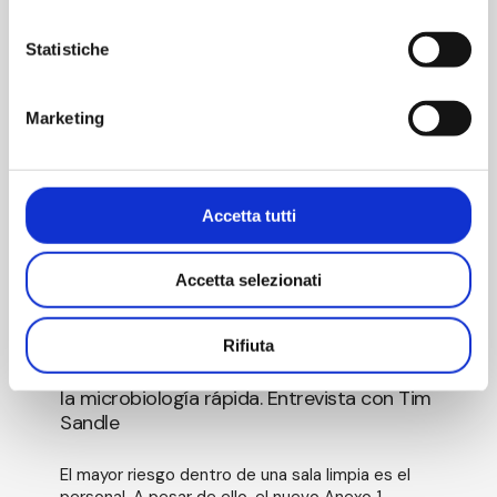
Sandle
Statistiche
Marketing
Accetta tutti
Puntos
Accetta selezionati
débiles
PERSPECTIVAS
y
ambigüedades
Rifiuta
Puntos débiles y ambigüedades del nuevo
del
anexo 1: de la desinfección de las manos a
nuevo
la microbiología rápida. Entrevista con Tim
anexo
Sandle
1:
de
la
El mayor riesgo dentro de una sala limpia es el
desinfección
personal. A pesar de ello, el nuevo Anexo 1