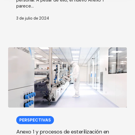
de
parece...
las
manos
3 de julio de 2024
a
la
microbiología
rápida.
Entrevista
con
Tim
Sandle
Anexo
1
PERSPECTIVAS
y
procesos
Anexo 1 y procesos de esterilización en
de