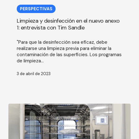
y
PERSPECTIVAS
desinfección
en
Limpieza y desinfección en el nuevo anexo
el
1: entrevista con Tim Sandle
nuevo
anexo
"Para que la desinfección sea eficaz, debe
1:
realizarse una limpieza previa para eliminar la
entrevista
contaminación de las superficies. Los programas
con
de limpieza...
Tim
Sandle
3 de abril de 2023