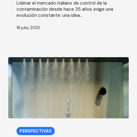
Liderar el mercado italiano de control de la
la
contaminación desde hace 35 años exige una
transformación
evolución constante: una idea...
digital
18 julio, 2025
Los
principales
PERSPECTIVAS
errores