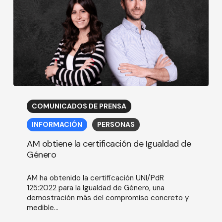
AM
obtiene
COMUNICADOS DE PRENSA
la
certificación
INFORMACIÓN
PERSONAS
de
Igualdad
AM obtiene la certificación de Igualdad de
de
Género
Género
AM ha obtenido la certificación UNI/PdR
125:2022 para la Igualdad de Género, una
demostración más del compromiso concreto y
medible...