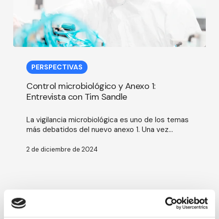
Control
microbiológico
PERSPECTIVAS
y
Anexo
Control microbiológico y Anexo 1:
1:
Entrevista con Tim Sandle
Entrevista
con
La vigilancia microbiológica es uno de los temas
Tim
más debatidos del nuevo anexo 1. Una vez...
Sandle
2 de diciembre de 2024