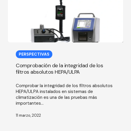
Comprobación
de
PERSPECTIVAS
la
integridad
Comprobación de la integridad de los
de
filtros absolutos HEPA/ULPA
los
filtros
Comprobar la integridad de los filtros absolutos
absolutos
HEPA/ULPA instalados en sistemas de
HEPA/ULPA
climatización es una de las pruebas más
importantes...
11 marzo, 2022