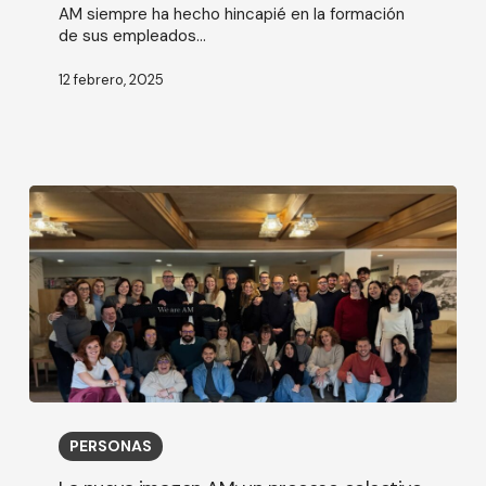
AM siempre ha hecho hincapié en la formación
talento
de sus empleados...
12 febrero, 2025
La
nueva
PERSONAS
imagen
AM: