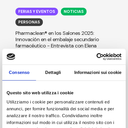
Pharmaclean®
en
FERIAS Y EVENTOS
NOTICIAS
los
Salones
PERSONAS
2025:
Innovación
Pharmaclean® en los Salones 2025:
en
Innovación en el embalaje secundario
el
farmacéutico - Entrevista con Elena
embalaje
Mantegazza
secundario
farmacéutico
-
El mes de marzo fue especialmente ajetreado
Entrevista
para AM, con una fuerte presencia en...
Consenso
Dettagli
Informazioni sui cookie
con
Elena
8 de abril de 2025
Mantegazza
Questo sito web utilizza i cookie
Utilizziamo i cookie per personalizzare contenuti ed
annunci, per fornire funzionalità dei social media e per
analizzare il nostro traffico. Condividiamo inoltre
informazioni sul modo in cui utilizza il nostro sito con i