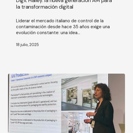
Digit Halley: la nueva generación AM para
generación
la transformación digital
AM
para
Liderar el mercado italiano de control de la
la
contaminación desde hace 35 años exige una
transformación
evolución constante: una idea...
digital
18 julio, 2025