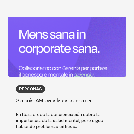
Serenis:
AM
PERSONAS
para
la
Serenis: AM para la salud mental
salud
mental
En Italia crece la concienciación sobre la
importancia de la salud mental, pero sigue
habiendo problemas críticos...