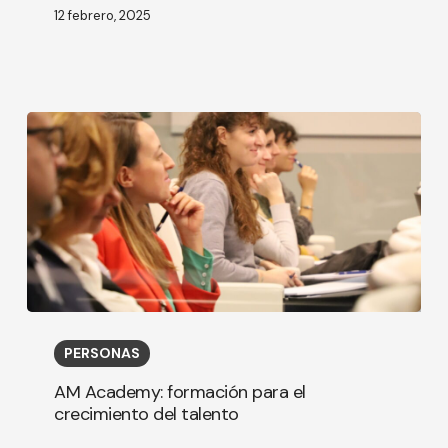
12 febrero, 2025
AM
Academy:
PERSONAS
formación
para
AM Academy: formación para el
el
crecimiento del talento
crecimiento
del