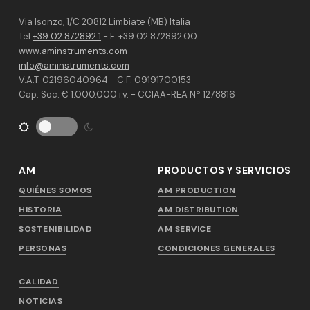
Via Isonzo, 1/C 20812 Limbiate (MB) Italia
Tel:
+39 02 872892.1
- F. +39 02 872892.00
www.aminstruments.com
info@aminstruments.com
V.A.T. 02196040964 - C.F. 09191700153
Cap. Soc. € 1.000.000 i.v. - CCIAA-REA Nº 1278816
AM
PRODUCTOS Y SERVICIOS
QUIÉNES SOMOS
AM PRODUCTION
HISTORIA
AM DISTRIBUTION
SOSTENIBILIDAD
AM SERVICE
PERSONAS
CONDICIONES GENERALES
CALIDAD
NOTICIAS