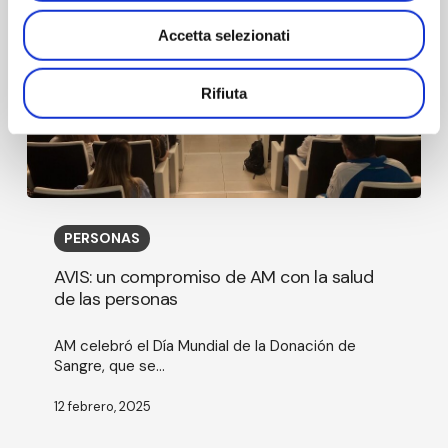
Accetta selezionati
Rifiuta
AVIS:
un
PERSONAS
compromiso
de
AVIS: un compromiso de AM con la salud
AM
de las personas
con
la
AM celebró el Día Mundial de la Donación de
salud
Sangre, que se...
de
las
personas
12 febrero, 2025