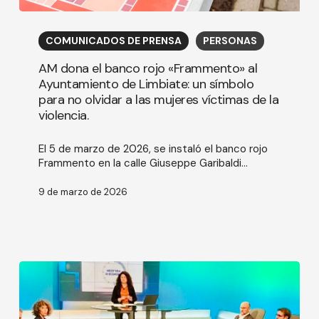
AM
dona
COMUNICADOS DE PRENSA
PERSONAS
el
banco
AM dona el banco rojo «Frammento» al
rojo
Ayuntamiento de Limbiate: un símbolo
«Frammento»
para no olvidar a las mujeres víctimas de la
al
violencia.
Ayuntamiento
de
Limbiate:
El 5 de marzo de 2026, se instaló el banco rojo
un
Frammento en la calle Giuseppe Garibaldi...
símbolo
para
9 de marzo de 2026
no
olvidar
a
las
mujeres
víctimas
de
la
violencia.