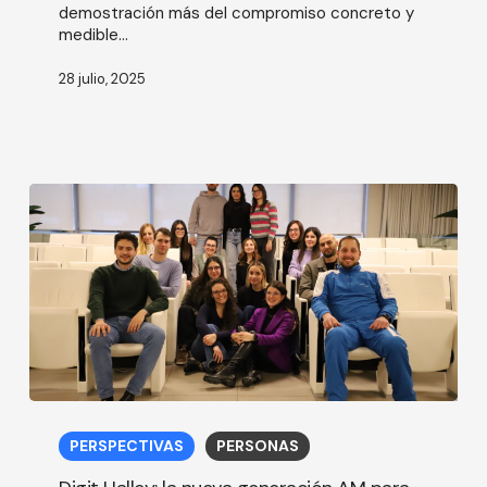
demostración más del compromiso concreto y
medible...
28 julio, 2025
Digit
Halley:
PERSPECTIVAS
PERSONAS
la
nueva