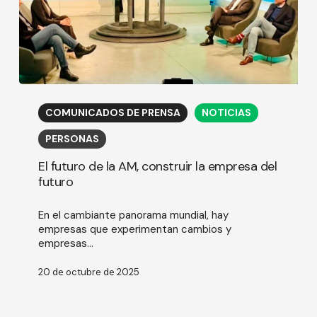
El
futuro
COMUNICADOS DE PRENSA
NOTICIAS
de
la
PERSONAS
AM,
construir
El futuro de la AM, construir la empresa del
la
futuro
empresa
del
En el cambiante panorama mundial, hay
futuro
empresas que experimentan cambios y
empresas...
20 de octubre de 2025