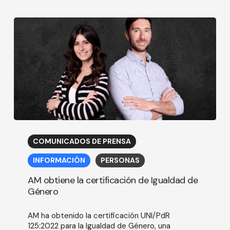
AM
obtiene
COMUNICADOS DE PRENSA
la
certificación
INFORMACIÓN
PERSONAS
de
Igualdad
AM obtiene la certificación de Igualdad de
de
Género
Género
AM ha obtenido la certificación UNI/PdR
125:2022 para la Igualdad de Género, una