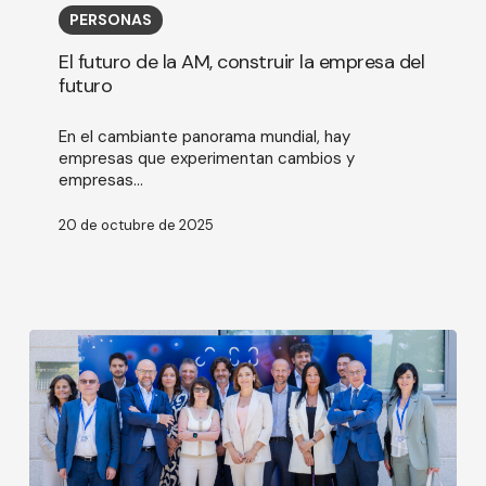
la
PERSONAS
AM,
construir
El futuro de la AM, construir la empresa del
la
futuro
empresa
del
En el cambiante panorama mundial, hay
futuro
empresas que experimentan cambios y
empresas...
20 de octubre de 2025