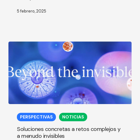
materias
primas
5 febrero, 2025
Soluciones
concretas
PERSPECTIVAS
NOTICIAS
a
retos
Soluciones concretas a retos complejos y
complejos
a menudo invisibles
y