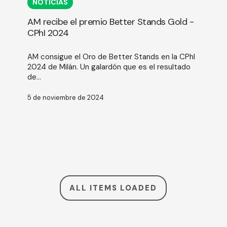
NOTICIAS
el
premio
AM recibe el premio Better Stands Gold -
Better
CPhI 2024
Stands
Gold
AM consigue el Oro de Better Stands en la CPhI
-
2024 de Milán. Un galardón que es el resultado
CPhI
de...
2024
5 de noviembre de 2024
ALL ITEMS LOADED