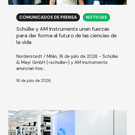
Schülke
y
COMUNICADOS DE PRENSA
NOTICIAS
AM
Instruments
Schülke y AM Instruments unen fuerzas
unen
para dar forma al futuro de las ciencias de
fuerzas
la vida
para
dar
forma
Norderstedt / Milán, 16 de julio de 2026 - Schülke
al
& Mayr GmbH («schülke») y AM Instruments
futuro
anuncian hoy…
de
las
16 de julio de 2026
ciencias
de
la
vida