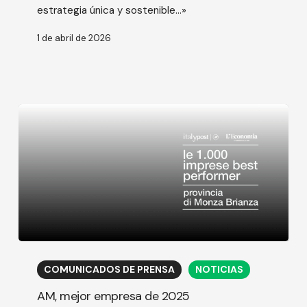
estrategia única y sostenible…»
científico
1 de abril de 2026
AM,
mejor
COMUNICADOS DE PRENSA
NOTICIAS
empresa
de
AM, mejor empresa de 2025
2025