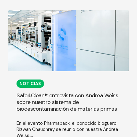
Safe4Clean®:
entrevista
NOTICIAS
con
Andrea
Safe4Clean®: entrevista con Andrea Weiss
Weiss
sobre nuestro sistema de
sobre
biodescontaminación de materias primas
nuestro
sistema
de
En el evento Pharmapack, el conocido bloguero
biodescontaminación
Rizwan Chaudhrey se reunió con nuestra Andrea
de
Weiss,...