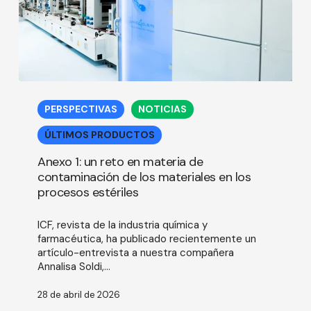
Anexo
1:
PERSPECTIVAS
NOTICIAS
un
reto
ÚLTIMOS PRODUCTOS
en
materia
Anexo 1: un reto en materia de
de
contaminación de los materiales en los
contaminación
procesos estériles
de
los
ICF, revista de la industria química y
materiales
farmacéutica, ha publicado recientemente un
en
artículo-entrevista a nuestra compañera
los
Annalisa Soldi,…
procesos
estériles
28 de abril de 2026