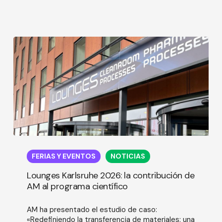
Lounges
Karlsruhe
FERIAS Y EVENTOS
NOTICIAS
2026:
la
Lounges Karlsruhe 2026: la contribución de
contribución
AM al programa científico
de
AM
AM ha presentado el estudio de caso:
al
«Redefiniendo la transferencia de materiales: una
programa