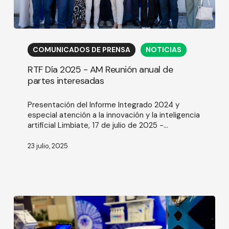
RTF
Día
COMUNICADOS DE PRENSA
NOTICIAS
2025
-
RTF Día 2025 - AM Reunión anual de
AM
partes interesadas
Reunión
anual
Presentación del Informe Integrado 2024 y
de
especial atención a la innovación y la inteligencia
partes
artificial Limbiate, 17 de julio de 2025 -...
interesadas
23 julio, 2025