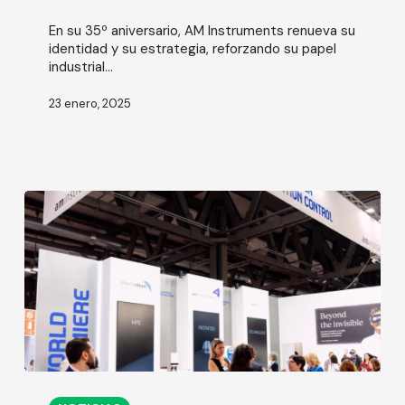
a
En su 35º aniversario, AM Instruments renueva su
menudo
identidad y su estrategia, reforzando su papel
invisibles
industrial...
23 enero, 2025
AM
recibe