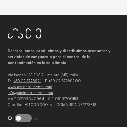
Desarrollamos, producimos y distribuimos productos y
servicios de vanguardia para el control de la
contaminación en la sala limpia.
Via Isonzo, 1/C 20812 Limbiate (MB) Italia
Tel:
+39 02 872892.1
- F. +39 02 872892.00
www.aminstruments.com
info@aminstruments.com
V.A.T. 02196040964 - C.F. 09191700153
Cap. Soc. € 1.000.000 i.v. - CCIAA-REA Nº 1278816