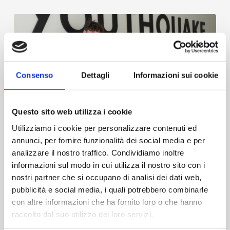
Consenso
Dettagli
Informazioni sui cookie
Questo sito web utilizza i cookie
AM
Utilizziamo i cookie per personalizzare contenuti ed
lanza
COMUNICADOS DE PRENSA
NOTICIAS
annunci, per fornire funzionalità dei social media e per
su
nueva
analizzare il nostro traffico. Condividiamo inoltre
AM lanza su nueva web: primer fruto de la
web:
informazioni sul modo in cui utilizza il nostro sito con i
colaboración con Youthquake y símbolo de
primer
nostri partner che si occupano di analisi dei dati web,
su evolución digital
fruto
pubblicità e social media, i quali potrebbero combinarle
de
con altre informazioni che ha fornito loro o che hanno
la
Milán, Italia - AM Instruments, empresa de
colaboración
referencia en el ámbito del control de la
raccolto dal suo utilizzo dei loro servizi.
con
contaminación en...