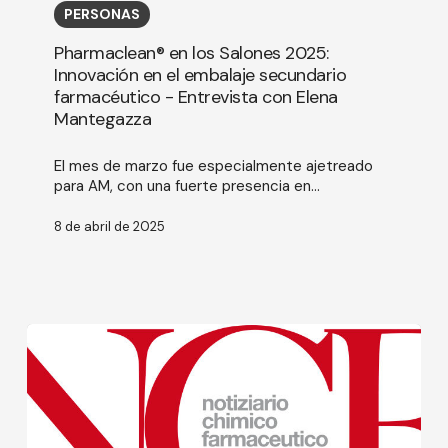
Salones
PERSONAS
2025:
Innovación
Pharmaclean® en los Salones 2025:
en
Innovación en el embalaje secundario
el
farmacéutico - Entrevista con Elena
embalaje
Mantegazza
secundario
farmacéutico
-
El mes de marzo fue especialmente ajetreado
Entrevista
para AM, con una fuerte presencia en...
con
Elena
8 de abril de 2025
Mantegazza