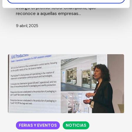
Un año más, el Centro de Investigación ItalyPost
otorgó el premio 1000 Champions, que
reconoce a aquellas empresas...
9 abril, 2025
Pharmaclean®
en
FERIAS Y EVENTOS
NOTICIAS
los