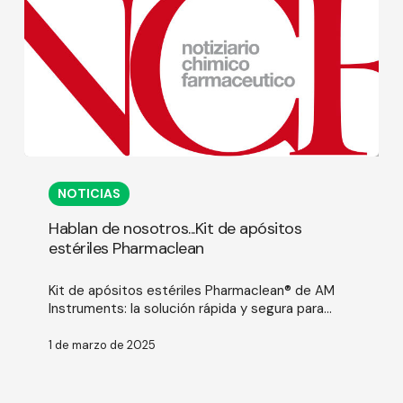
Hablan
de
NOTICIAS
nosotros...Kit
de
Hablan de nosotros...Kit de apósitos
apósitos
estériles Pharmaclean
estériles
Pharmaclean
Kit de apósitos estériles Pharmaclean® de AM
Instruments: la solución rápida y segura para...
1 de marzo de 2025