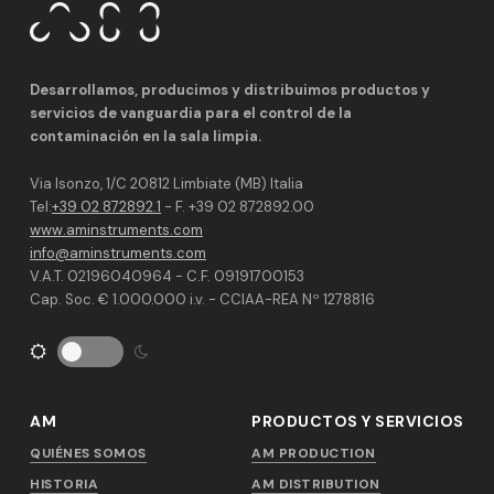
Desarrollamos, producimos y distribuimos productos y
servicios de vanguardia para el control de la
contaminación en la sala limpia.
Via Isonzo, 1/C 20812 Limbiate (MB) Italia
Tel:
+39 02 872892.1
- F. +39 02 872892.00
www.aminstruments.com
info@aminstruments.com
V.A.T. 02196040964 - C.F. 09191700153
Cap. Soc. € 1.000.000 i.v. - CCIAA-REA Nº 1278816
AM
PRODUCTOS Y SERVICIOS
QUIÉNES SOMOS
AM PRODUCTION
HISTORIA
AM DISTRIBUTION