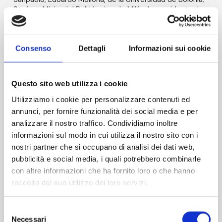
Stefano Mizio, del Politécnico de Milán; la presidenta de
la Asociación Italiana para la Lucha contra el
Neuroblastoma, Sara Costa; Laura Vitelli, de la
Asociación Libellula; y los socios estratégicos Ecolab y
Consenso
Dettagli
Informazioni sui cookie
Thermo Fisher, con Lisa Stasi, Francesca Piraino y Fabio
Mazza.
Questo sito web utilizza i cookie
Utilizziamo i cookie per personalizzare contenuti ed
annunci, per fornire funzionalità dei social media e per
analizzare il nostro traffico. Condividiamo inoltre
informazioni sul modo in cui utilizza il nostro sito con i
nostri partner che si occupano di analisi dei dati web,
pubblicità e social media, i quali potrebbero combinarle
con altre informazioni che ha fornito loro o che hanno
raccolto dal suo utilizzo dei loro servizi.
Selezione
Necessari
del