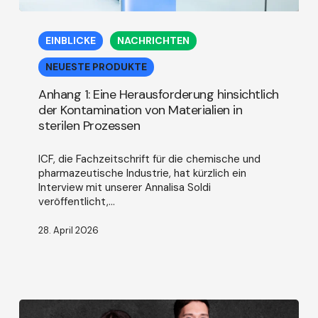
Anhang
1:
EINBLICKE
NACHRICHTEN
Eine
Herausforderung
NEUESTE PRODUKTE
hinsichtlich
der
Anhang 1: Eine Herausforderung hinsichtlich
Kontamination
der Kontamination von Materialien in
von
sterilen Prozessen
Materialien
in
ICF, die Fachzeitschrift für die chemische und
sterilen
pharmazeutische Industrie, hat kürzlich ein
Prozessen
Interview mit unserer Annalisa Soldi
veröffentlicht,…
28. April 2026