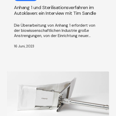
Sterilisationsverfahren
Anhang 1 und Sterilisationsverfahren im
im
Autoklaven: ein Interview mit Tim Sandle
Autoklaven:
ein
Die Überarbeitung von Anhang 1 erfordert von
Interview
der biowissenschaftlichen Industrie große
mit
Anstrengungen, von der Einrichtung neuer...
Tim
Sandle
16 Juni, 2023