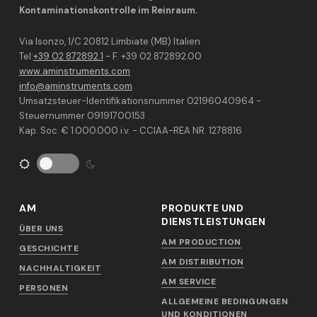
Kontaminationskontrolle im Reinraum.
Via Isonzo, 1/C 20812 Limbiate (MB) Italien
Tel:
+39 02 872892.1
- F. +39 02 872892.00
www.aminstruments.com
info@aminstruments.com
Umsatzsteuer-Identifikationsnummer 02196040964 -
Steuernummer 09191700153
Kap. Soc. € 1.000.000 i.v. - CCIAA-REA NR. 1278816
AM
PRODUKTE UND
DIENSTLEISTUNGEN
ÜBER UNS
AM PRODUCTION
GESCHICHTE
AM DISTRIBUTION
NACHHALTIGKEIT
AM SERVICE
PERSONEN
ALLGEMEINE BEDINGUNGEN
UND KONDITIONEN