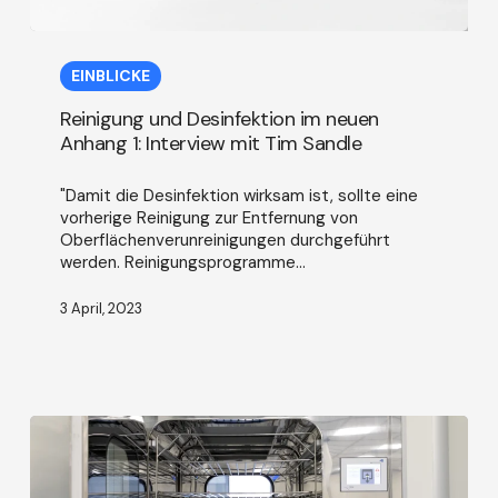
Reinigung
und
EINBLICKE
Desinfektion
im
Reinigung und Desinfektion im neuen
neuen
Anhang 1: Interview mit Tim Sandle
Anhang
1:
"Damit die Desinfektion wirksam ist, sollte eine
Interview
vorherige Reinigung zur Entfernung von
mit
Oberflächenverunreinigungen durchgeführt
Tim
werden. Reinigungsprogramme...
Sandle
3 April, 2023