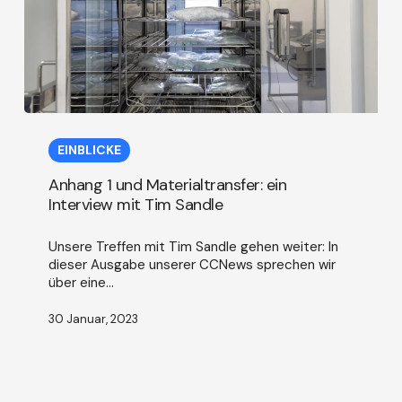
Anhang
1
EINBLICKE
und
Materialtransfer:
Anhang 1 und Materialtransfer: ein
ein
Interview mit Tim Sandle
Interview
mit
Unsere Treffen mit Tim Sandle gehen weiter: In
Tim
dieser Ausgabe unserer CCNews sprechen wir
Sandle
über eine...
30 Januar, 2023