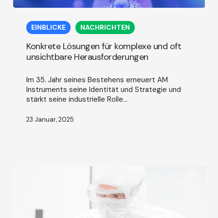
Konkrete
Lösungen
EINBLICKE
NACHRICHTEN
für
komplexe
Konkrete Lösungen für komplexe und oft
und
unsichtbare Herausforderungen
oft
unsichtbare
Im 35. Jahr seines Bestehens erneuert AM
Herausforderungen
Instruments seine Identität und Strategie und
stärkt seine industrielle Rolle...
23 Januar, 2025