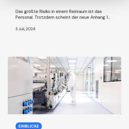
Händedesinfektion
zur
Das größte Risiko in einem Reinraum ist das
Schnellmikrobiologie.
Personal. Trotzdem scheint der neue Anhang 1...
Interview
mit
3 Juli, 2024
Tim
Sandle
Anhang
1
EINBLICKE
und