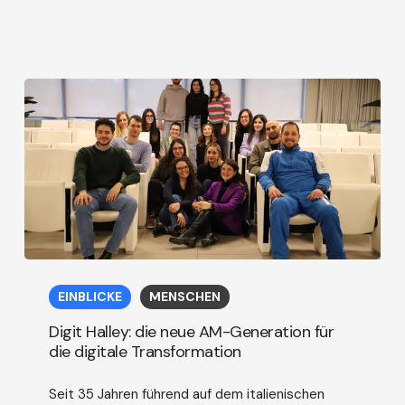
Digit
Halley:
EINBLICKE
MENSCHEN
die
neue
Digit Halley: die neue AM-Generation für
AM-
die digitale Transformation
Generation
für
Seit 35 Jahren führend auf dem italienischen
die