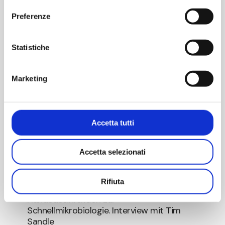
Preferenze
Statistiche
Marketing
Accetta tutti
Schwachstellen
und
Accetta selezionati
EINBLICKE
Unklarheiten
des
Schwachstellen und Unklarheiten des
neuen
Rifiuta
neuen Anhangs 1: Von der
Anhangs
Händedesinfektion zur
1:
Schnellmikrobiologie. Interview mit Tim
Von
Sandle
der