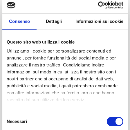
Consenso
Dettagli
Informazioni sui cookie
Questo sito web utilizza i cookie
Utilizziamo i cookie per personalizzare contenuti ed
Einschlusstechnologien
annunci, per fornire funzionalità dei social media e per
und
EINBLICKE
Isolatorverfahren
analizzare il nostro traffico. Condividiamo inoltre
im
informazioni sul modo in cui utilizza il nostro sito con i
Einschlusstechnologien und
neuen
Isolatorverfahren im neuen Anhang 1:
nostri partner che si occupano di analisi dei dati web,
Anhang
Interview mit Tim Sandle
pubblicità e social media, i quali potrebbero combinarle
1:
con altre informazioni che ha fornito loro o che hanno
Interview
mit
Ein grundlegender Gesichtspunkt in Anhang 1 ist
raccolto dal suo utilizzo dei loro servizi.
Tim
das Risiko, das von Menschen ausgeht, und die
Sandle
Notwendigkeit,...
Selezione
Necessari
del
2. Dezember, 2024
consenso