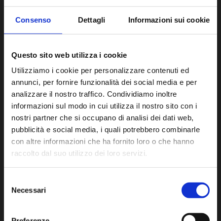
Consenso
Dettagli
Informazioni sui cookie
Questo sito web utilizza i cookie
Die Gruppe von Technikern und Spezialisten, die das
Utilizziamo i cookie per personalizzare contenuti ed
Validierungsteam von AM Instruments bilden, ist in
annunci, per fornire funzionalità dei social media e per
der Lage, eine breite Palette von Dienstleistungen
analizzare il nostro traffico. Condividiamo inoltre
anzubieten, darunter nicht nur die Validierung von
informazioni sul modo in cui utilizza il nostro sito con i
HVAC- und LAF-Systemen, sondern auch von
Autoklaven, Öfen und Entpyrogenisierungstunneln.
nostri partner che si occupano di analisi dei dati web,
pubblicità e social media, i quali potrebbero combinarle
Zu den Tätigkeiten des Teams gehören die Kalibrierung
con altre informazioni che ha fornito loro o che hanno
und Funktionsprüfung kritischer Messgeräte für Demi-,
raccolto dal suo utilizzo dei loro servizi.
PW- und WFI-Erzeugungsanlagen.
Selezione
DOKUMENTATION
Necessari
del
Die Erstellung von DQ-, IQ-, OQ-, PQ-, FAT-, SAT-
consenso
Dokumenten und Protokollen gemäß den
Branchenvorschriften wird von Fachleuten durchgeführt,
Preferenze