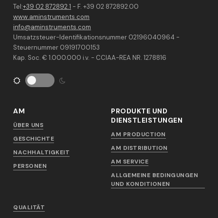
Tel:
+39 02 872892.1
- F. +39 02 872892.00
www.aminstruments.com
info@aminstruments.com
Umsatzsteuer-Identifikationsnummer 02196040964 -
Steuernummer 09191700153
Kap. Soc. € 1.000.000 i.v. - CCIAA-REA NR. 1278816
AM
PRODUKTE UND
DIENSTLEISTUNGEN
ÜBER UNS
AM PRODUCTION
GESCHICHTE
AM DISTRIBUTION
NACHHALTIGKEIT
AM SERVICE
PERSONEN
ALLGEMEINE BEDINGUNGEN
UND KONDITIONEN
QUALITÄT