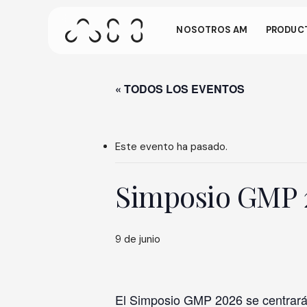
Ir
gest
al
NOSOTROS AM
PRODUCT
contenido
principal
Esta pantalla
está inactivo 
« TODOS LOS EVENTOS
Pulse ENTER para buscar o ESC para cerrar
lugar de la pan
Este evento ha pasado.
Simposio GMP 
9 de junio
El Simposio GMP 2026 se centrará 