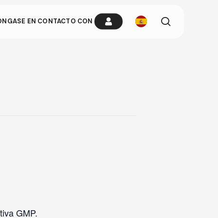
busque
ÓNGASE EN CONTACTO CON
en
ria cuando
n cualquier
ativa GMP.