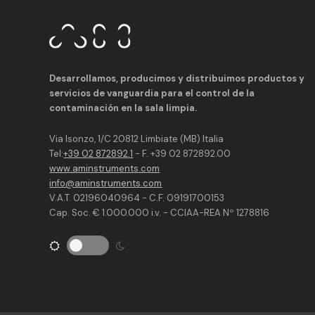
Desarrollamos, producimos y distribuimos productos y
servicios de vanguardia para el control de la
contaminación en la sala limpia.
Via Isonzo, 1/C 20812 Limbiate (MB) Italia
Tel:
+39 02 872892.1
- F. +39 02 872892.00
www.aminstruments.com
info@aminstruments.com
V.A.T. 02196040964 - C.F. 09191700153
Cap. Soc. € 1.000.000 i.v. - CCIAA-REA Nº 1278816