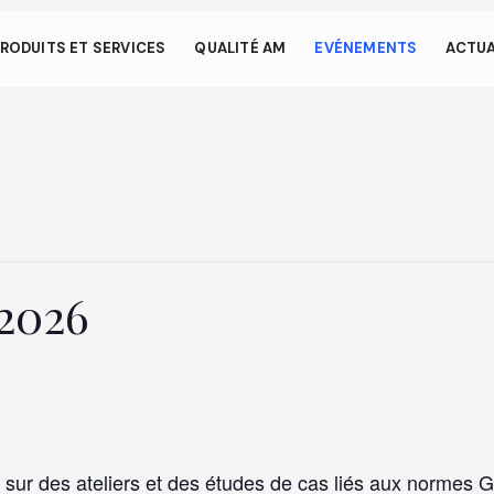
 aussi par de petits ges
RODUITS ET SERVICES
QUALITÉ AM
EVÉNEMENTS
ACTUA
met à votre appareil de consommer moins d'énergie que nécessa
tif sur notre site. Pour reprendre la navigation, cliquez ou tapez
u sur ESC pour fermer
2026
ur des ateliers et des études de cas liés aux normes 