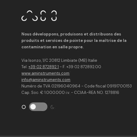
Nous développons, produisons et distribuons des
produits et services de pointe pour la maîtrise de la
contamination en salle propre.
Via Isonzo, 1/C 20812 Limbiate (MB) Italie
Tel :
+39 02 872892.1
- F. +39 02 872892.00
www.aminstruments.com
info@aminstruments.com
Numéro de TVA 02196040964 - Code fiscal 09191700153
Cap. Soc. € 1.000.000 i.v. - CCIAA-REA NO. 1278816