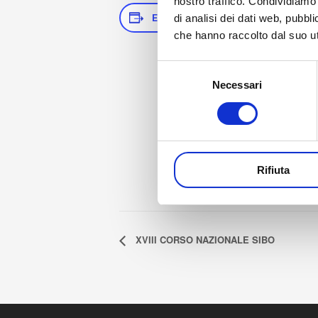
nostro traffico. Condividiamo 
ENREGISTRER DANS VOTRE CALE
di analisi dei dati web, pubbl
che hanno raccolto dal suo uti
Selezione
Necessari
del
consenso
Rifiuta
XVIII CORSO NAZIONALE SIBO