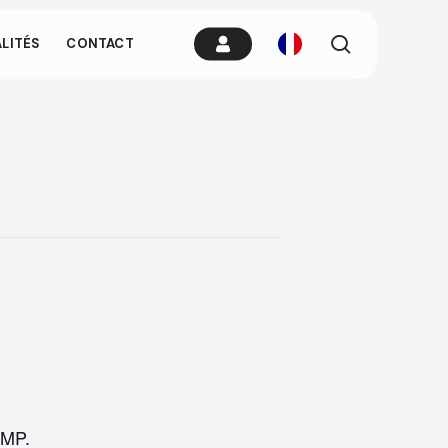
tes.
recherche
LITÉS
CONTACT
ire lorsque
 n'importe où
GMP.