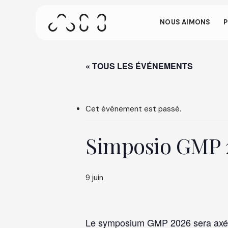
passe
Skip
to
NOUS AIMONS
P
main
Cet écran per
content
vous êtes inac
sur l'écran.
« TOUS LES ÉVÉNEMENTS
Appuyez sur ENTER pour effectuer une recherche o
Cet événement est passé.
Simposio GMP 
9 juin
Le symposium GMP 2026 sera axé s