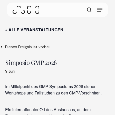
Zum
Menü
Hauptinhalt
Dieser Bildschirm ermöglicht es Ihrem Gerät,
springen
Suchen
weniger Energie als nötig zu verbrauchen wenn
Sie auf unserer Website inaktiv sind. Um das
Surfen fortzusetzen, klicken oder tippen Sie
« ALLE VERANSTALTUNGEN
irgendwo auf den Bildschirm.
Dieses Ereignis ist vorbei.
Simposio GMP 2026
9 Juni
Im Mittelpunkt des GMP-Symposiums 2026 stehen
Workshops und Fallstudien zu den GMP-Vorschriften.
Ein internationaler Ort des Austauschs, an dem