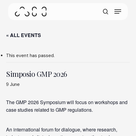
gestures.
Skip
Menu
to
This screen allows your device to consume less
main
search
power than it should when you remain idle on our
content
site. To resume browsing, click or tap anywhere
on the screen.
« ALL EVENTS
This event has passed.
Simposio GMP 2026
9 June
The GMP 2026 Symposium will focus on workshops and
case studies related to GMP regulations.
An international forum for dialogue, where research,