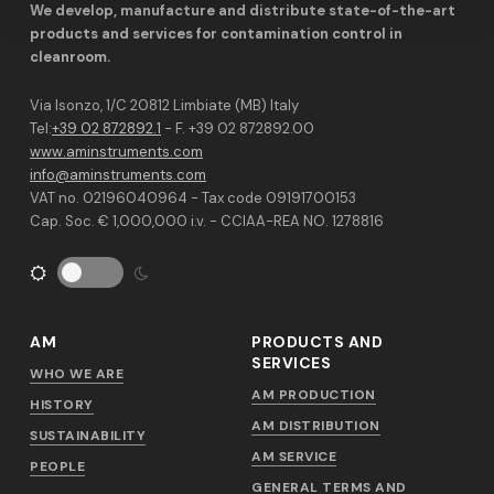
We develop, manufacture and distribute state-of-the-art
products and services for contamination control in
cleanroom.
Via Isonzo, 1/C 20812 Limbiate (MB) Italy
Tel:
+39 02 872892.1
- F. +39 02 872892.00
www.aminstruments.com
info@aminstruments.com
VAT no. 02196040964 - Tax code 09191700153
Cap. Soc. € 1,000,000 i.v. - CCIAA-REA NO. 1278816
AM
PRODUCTS AND
SERVICES
WHO WE ARE
AM PRODUCTION
HISTORY
AM DISTRIBUTION
SUSTAINABILITY
AM SERVICE
PEOPLE
GENERAL TERMS AND