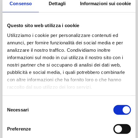
Consenso
Dettagli
Informazioni sui cookie
Let's get in touch
Questo sito web utilizza i cookie
Utilizziamo i cookie per personalizzare contenuti ed
annunci, per fornire funzionalità dei social media e per
Headquarters - Limbiate (MB)
analizzare il nostro traffico. Condividiamo inoltre
Via Isonzo 1/C - Limbiate (MB), 20812
informazioni sul modo in cui utilizza il nostro sito con i
P.Iva 02196040964
nostri partner che si occupano di analisi dei dati web,
Call
Directions
pubblicità e social media, i quali potrebbero combinarle
con altre informazioni che ha fornito loro o che hanno
raccolto dal suo utilizzo dei loro servizi.
Legal and Production Headquarters -
Cesano Maderno (MB)
Selezione
Necessari
Via Manzoni 144/E-F - Cesano Maderno,
del
20811
consenso
Preferenze
Call
Directions