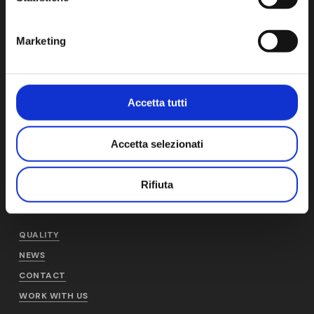
Cap. Soc. € 1,000,000 i.v. - CCIAA-REA NO. 1278816
Marketing
AM
PRODUCTS AND
Accetta tutti
SERVICES
WHO WE ARE
AM PRODUCTION
HISTORY
Accetta selezionati
AM DISTRIBUTION
SUSTAINABILITY
AM SERVICE
PEOPLE
Rifiuta
GENERAL TERMS AND
CONDITIONS
QUALITY
NEWS
CONTACT
WORK WITH US