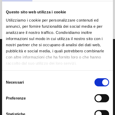
Questo sito web utilizza i cookie
Utilizziamo i cookie per personalizzare contenuti ed
annunci, per fornire funzionalità dei social media e per
analizzare il nostro traffico. Condividiamo inoltre
informazioni sul modo in cui utilizza il nostro sito con i
nostri partner che si occupano di analisi dei dati web,
pubblicità e social media, i quali potrebbero combinarle
con altre informazioni che ha fornito loro o che hanno
raccolto dal suo utilizzo dei loro servizi.
We develop, manufacture and distribute state-of-the-art
products and services for contamination control in
Selezione
Necessari
cleanroom.
del
consenso
Via Isonzo, 1/C 20812 Limbiate (MB) Italy
Preferenze
Tel:
+39 02 872892.1
- F. +39 02 872892.00
www.aminstruments.com
info@aminstruments.com
Statistiche
VAT no. 02196040964 - Tax code 09191700153