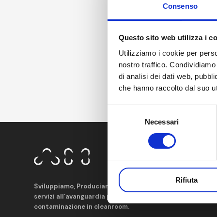
Consenso
Questo sito web utilizza i c
Utilizziamo i cookie per perso
nostro traffico. Condividiamo 
di analisi dei dati web, pubbl
che hanno raccolto dal suo uti
Selezione
Necessari
del
consenso
Rifiuta
Sviluppiamo, Produciamo e Distribuiamo prodotti e
servizi all’avanguardia per il controllo della
contaminazione in cleanroom.