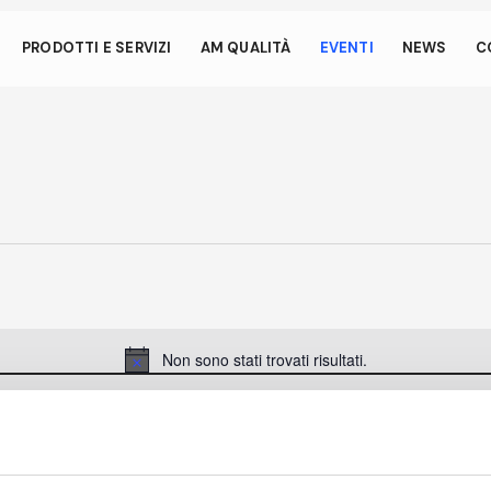
 anche dai piccoli gesti
PRODOTTI E SERVIZI
AM QUALITÀ
EVENTI
NEWS
C
ata consente al tuo dispositivo di consumare meno energia de
nattivo sul nostro sito. Per riprendere la navigazione, fai un click o
si dello schermo.
Non sono stati trovati risultati.
Notice