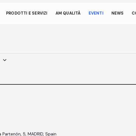
 anche dai piccoli gesti
PRODOTTI E SERVIZI
AM QUALITÀ
EVENTI
NEWS
C
ata consente al tuo dispositivo di consumare meno energia de
nattivo sul nostro sito. Per riprendere la navigazione, fai un click o
si dello schermo.
i
a Partenón, 5, MADRID, Spain