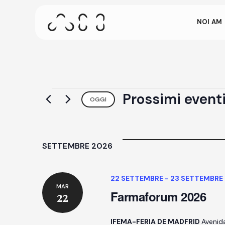
passa
Skip
to
NOI AM
main
Questa scherm
content
quando resti i
punto qualsia
Premi INVIO per cercare o ESC per chiudere
Eventi
Prossimi event
OGGI
Seleziona
la
data.
SETTEMBRE 2026
22 SETTEMBRE
-
23 SETTEMBRE
MAR
Farmaforum 2026
22
IFEMA-FERIA DE MADFRID
Avenid