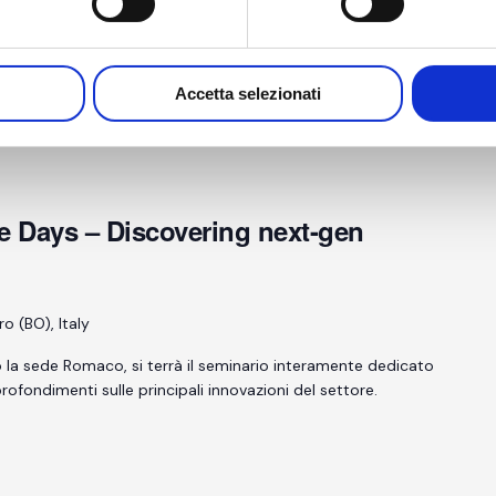
 Rho (MI), Italy
 Milano per presentare il frutto della ricerca e sviluppo che
ercato due soluzioni dedicate al controllo
…
Accetta selezionati
e Days – Discovering next-gen
o (BO), Italy
o la sede Romaco, si terrà il seminario interamente dedicato
rofondimenti sulle principali innovazioni del settore.