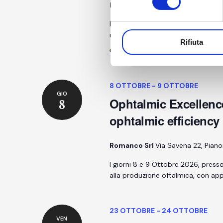
Fiera Milano
S.S. del Sempione 28,
Dal 6 all'8 Ottobre AM è al CPHI di
nell'ultimo anno ha lanciato sul m
Rifiuta
Continua a leggere
8 OTTOBRE
-
9 OTTOBRE
GIO
Ophtalmic Excellenc
8
ophtalmic efficiency
Romanco Srl
Via Savena 22, Pianor
I giorni 8 e 9 Ottobre 2026, press
alla produzione oftalmica, con app
23 OTTOBRE
-
24 OTTOBRE
VEN