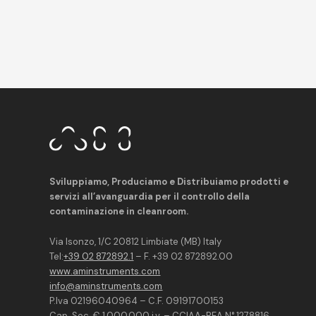
Sviluppiamo, Produciamo e Distribuiamo prodotti e
servizi all’avanguardia per il controllo della
contaminazione in cleanroom.
Via Isonzo, 1/C 20812 Limbiate (MB) Italy
Tel:
+39 02 872892.1
– F. +39 02 872892.00
www.aminstruments.com
info@aminstruments.com
P.Iva 02196040964 – C.F. 09191700153
Cap. Soc. € 1.000.000 i.v. – CCIAA-REA N° 1278816