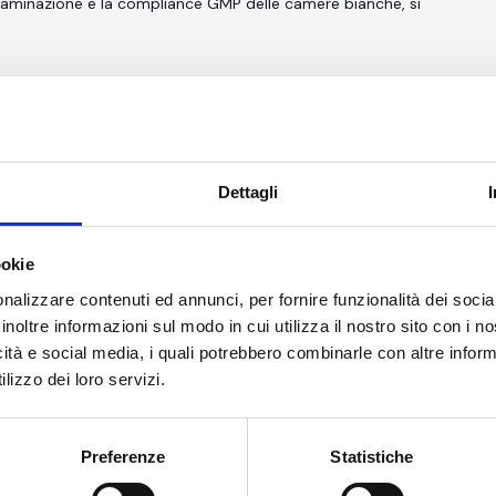
ntaminazione e la compliance GMP delle camere bianche, si
Dettagli
 Friedrichsring 6 68161 Mannheim
, Germany
ookie
mma di conferenze e discussioni dal vivo in loco con esperti
tori e fornitori di servizi, con le conferenze su produzione
…
nalizzare contenuti ed annunci, per fornire funzionalità dei socia
inoltre informazioni sul modo in cui utilizza il nostro sito con i 
icità e social media, i quali potrebbero combinarle con altre inform
lizzo dei loro servizi.
Preferenze
Statistiche