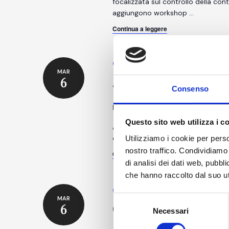
focalizzata sul controllo della co
aggiungono workshop
…
Continua a leggere
6 OTTOBRE
-
7 OTTOBRE
MAR
Aseptikon 2026
6
Consenso
Dorint Kongresshotel Mannheim
Questo sito web utilizza i c
Aseptikon 2026 offre una vasta ga
di enti regolatori, industria, labora
Utilizziamo i cookie per perso
nostro traffico. Condividiamo 
Continua a leggere
di analisi dei dati web, pubbl
che hanno raccolto dal suo uti
6 OTTOBRE
-
8 OTTOBRE
Selezione
MAR
CPHI MIlan
6
Necessari
del
consenso