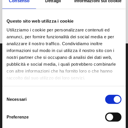
Consenso
Dettagli
Informazioni sui cookie
Questo sito web utilizza i cookie
Utilizziamo i cookie per personalizzare contenuti ed
annunci, per fornire funzionalità dei social media e per
analizzare il nostro traffico. Condividiamo inoltre
informazioni sul modo in cui utilizza il nostro sito con i
nostri partner che si occupano di analisi dei dati web,
pubblicità e social media, i quali potrebbero combinarle
con altre informazioni che ha fornito loro o che hanno
raccolto dal suo utilizzo dei loro servizi.
Wir entwickeln, produzieren und vertreiben modernste
Produkte und Dienstleistungen zur
Kontaminationskontrolle im Reinraum.
Selezione
Necessari
del
Via Isonzo, 1/C 20812 Limbiate (MB) Italien
consenso
Tel:
+39 02 872892.1
- F. +39 02 872892.00
www.aminstruments.com
Preferenze
info@aminstruments.com
Umsatzsteuer-Identifikationsnummer 02196040964 -