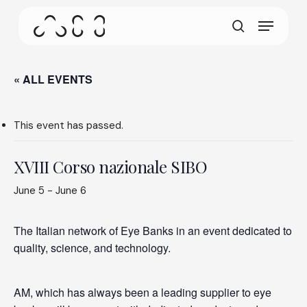
gestures.
Skip
Menu
to
This screen allows your device to consume less
main
search
power than it should when you remain idle on our
content
site. To resume browsing, click or tap anywhere
on the screen.
« ALL EVENTS
This event has passed.
XVIII Corso nazionale SIBO
June 5
-
June 6
The Italian network of Eye Banks in an event dedicated to
quality, science, and technology.
AM, which has always been a leading supplier to eye