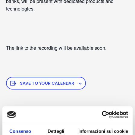
banks, will be present with dedicated products and
technologies.
The link to the recording will be available soon.
SAVE TO YOUR CALENDAR
DETAILS
Start:
June 5
Consenso
Dettagli
Informazioni sui cookie