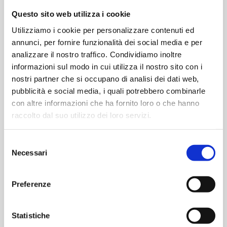
6 Giugno
Questo sito web utilizza i cookie
Utilizziamo i cookie per personalizzare contenuti ed
annunci, per fornire funzionalità dei social media e per
analizzare il nostro traffico. Condividiamo inoltre
informazioni sul modo in cui utilizza il nostro sito con i
nostri partner che si occupano di analisi dei dati web,
pubblicità e social media, i quali potrebbero combinarle
con altre informazioni che ha fornito loro o che hanno
raccolto dal suo utilizzo dei loro servizi.
Selezione
Necessari
del
consenso
LUOGO
Preferenze
Enterprise Hotel
Corso Sempione 91
Statistiche
MIlano
,
Italy
+ Google Maps