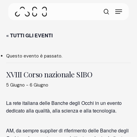
Skip
Menu
to
Questa schermata consente al tuo dispositivo di
main
cerca
consumare meno energia del dovuto quando resti
content
inattivo sul nostro sito. Per riprendere la
navigazione, fai un click o un tap in un punto
« TUTTI GLI EVENTI
qualsiasi dello schermo.
Questo evento è passato.
XVIII Corso nazionale SIBO
5 Giugno
-
6 Giugno
La rete italiana delle Banche degli Occhi in un evento
dedicato alla qualità, alla scienza e alla tecnologia.
AM, da sempre supplier di riferimento delle Banche degli