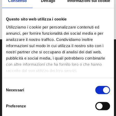
Consenso
Dettagli
Informazioni sui cookie
Questo sito web utilizza i cookie
Utilizziamo i cookie per personalizzare contenuti ed
annunci, per fornire funzionalità dei social media e per
analizzare il nostro traffico. Condividiamo inoltre
informazioni sul modo in cui utilizza il nostro sito con i
nostri partner che si occupano di analisi dei dati web,
pubblicità e social media, i quali potrebbero combinarle
con altre informazioni che ha fornito loro o che hanno
raccolto dal suo utilizzo dei loro servizi.
Wir entwickeln, produzieren und vertreiben modernste
Produkte und Dienstleistungen zur
Kontaminationskontrolle im Reinraum.
Selezione
Necessari
del
Via Isonzo, 1/C 20812 Limbiate (MB) Italien
consenso
Tel:
+39 02 872892.1
- F. +39 02 872892.00
www.aminstruments.com
Preferenze
info@aminstruments.com
Umsatzsteuer-Identifikationsnummer 02196040964 -