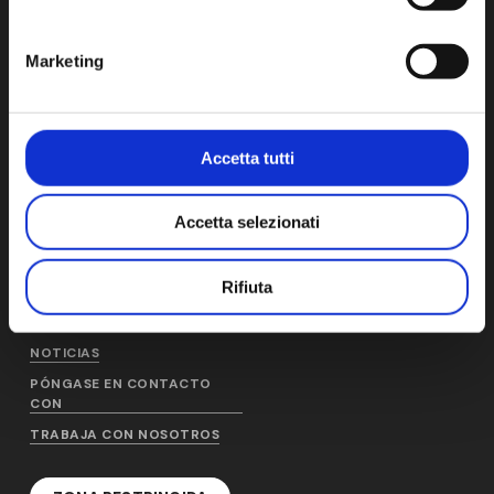
Cap. Soc. € 1.000.000 i.v. - CCIAA-REA Nº 1278816
Marketing
AM
PRODUCTOS Y SERVICIOS
Accetta tutti
QUIÉNES SOMOS
AM PRODUCTION
HISTORIA
AM DISTRIBUTION
Accetta selezionati
SOSTENIBILIDAD
AM SERVICE
PERSONAS
CONDICIONES GENERALES
Rifiuta
CALIDAD
NOTICIAS
PÓNGASE EN CONTACTO
CON
TRABAJA CON NOSOTROS