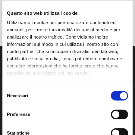
Questo sito web utilizza i cookie
Utilizziamo i cookie per personalizzare contenuti ed
annunci, per fornire funzionalità dei social media e per
analizzare il nostro traffico. Condividiamo inoltre
informazioni sul modo in cui utilizza il nostro sito con i
nostri partner che si occupano di analisi dei dati web,
pubblicità e social media, i quali potrebbero combinarle
con altre informazioni che ha fornito loro o che hanno
raccolto dal suo utilizzo dei loro servizi.
Desarrollamos, producimos y distribuimos productos y
Selezione
servicios de vanguardia para el control de la
Necessari
contaminación en la sala limpia.
del
consenso
Via Isonzo, 1/C 20812 Limbiate (MB) Italia
Preferenze
Tel:
+39 02 872892.1
- F. +39 02 872892.00
www.aminstruments.com
info@aminstruments.com
Statistiche
V.A.T. 02196040964 - C.F. 09191700153