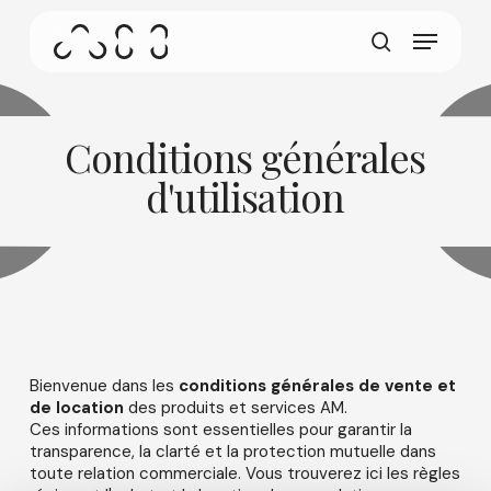
Skip
Menu
to
Cet écran permet à votre appareil de
main
recherche
consommer moins d'énergie que nécessaire
content
lorsque vous êtes inactif sur notre site. Pour
reprendre la navigation, cliquez ou tapez
n'importe où sur l'écran.
Conditions générales
d'utilisation
Bienvenue dans les
conditions générales de vente et
de location
des produits et services AM.
Ces informations sont essentielles pour garantir la
transparence, la clarté et la protection mutuelle dans
toute relation commerciale. Vous trouverez ici les règles