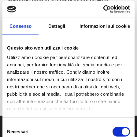
régissant l'achat et la location de nos solutions.
Veuillez lire attentivement ces conditions, car elles font
partie intégrante de tout contrat que vous concluez
Consenso
Dettagli
Informazioni sui cookie
avec AM. Notre objectif est de vous offrir une
expérience sûre, fiable et conforme aux normes de
qualité qui nous ont toujours distingués.
Questo sito web utilizza i cookie
Utilizziamo i cookie per personalizzare contenuti ed
annunci, per fornire funzionalità dei social media e per
analizzare il nostro traffico. Condividiamo inoltre
Conditions générales de vente
informazioni sul modo in cui utilizza il nostro sito con i
nostri partner che si occupano di analisi dei dati web,
Conditions générales de location
pubblicità e social media, i quali potrebbero combinarle
con altre informazioni che ha fornito loro o che hanno
raccolto dal suo utilizzo dei loro servizi.
Selezione
Necessari
del