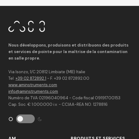
Nous développons, produisons et distribuons des produits
et services de pointe pour la maîtrise de la contamination
en salle propre.
Via Isonzo, 1/C 20812 Limbiate (MB) Italie
Tel :
+39 02 872892.1
- F. +39 02 872892.00
www.aminstruments.com
info@aminstruments.com
Numéro de TVA 02196040964 - Code fiscal 09191700153
Cap. Soc. € 1.000.000 i.v. - CCIAA-REA NO. 1278816
AM
PRODUITS ET SERVICES