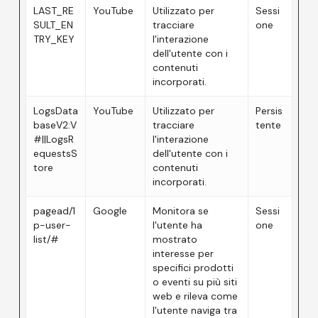
LAST_RE
YouTube
Utilizzato per
Sessi
SULT_EN
tracciare
one
TRY_KEY
l'interazione
dell'utente con i
contenuti
incorporati.
LogsData
YouTube
Utilizzato per
Persis
baseV2:V
tracciare
tente
#||LogsR
l'interazione
equestsS
dell'utente con i
tore
contenuti
incorporati.
pagead/1
Google
Monitora se
Sessi
p-user-
l'utente ha
one
list/#
mostrato
interesse per
specifici prodotti
o eventi su più siti
web e rileva come
l'utente naviga tra