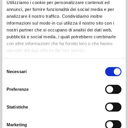
Utilizziamo i cookie per personalizzare contenuti ed
ROLLOUT
l'interazione
_TOKEN
dell'utente con i
annunci, per fornire funzionalità dei social media e per
contenuti
analizzare il nostro traffico. Condividiamo inoltre
incorporati.
informazioni sul modo in cui utilizza il nostro sito con i
nostri partner che si occupano di analisi dei dati web,
__Secur
YouTube
Memorizza le
Sessi
pubblicità e social media, i quali potrebbero combinarle
e-YEC
preferenze del
one
con altre informazioni che ha fornito loro o che hanno
lettore video
dell'utente usando
raccolto dal suo utilizzo dei loro servizi.
il video YouTube
incorporato
Selezione
Necessari
__Secur
YouTube
Utilizzato per
180
del
e-YNID
tracciare
giorni
consenso
l'interazione
Preferenze
dell'utente con i
contenuti
incorporati.
Statistiche
_ga
Google
Utilizzato per
2 anni
inviare dati a
Google Analytics
Marketing