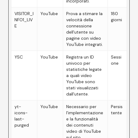
incorporati.
VISITOR_I
YouTube
Prova a stimare la
180
NFO1_LIV
velocità della
giorni
E
connessione
dell'utente su
pagine con video
YouTube integrati.
YSC
YouTube
Registra un ID
Sessi
univoco per
one
statistiche legate
a quali video
YouTube sono
stati visualizzati
dall'utente.
yt-
YouTube
Necessario per
Persis
icons-
l'implementazione
tente
last-
e la funzionalità
purged
dei contenuti
video di YouTube
sul sito.