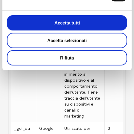
in merito al
dispositivo e al
comportamento
dell'utente. Tiene
Accetta tutti
traccia dell'utente
su dispositivi e
canali di
Accetta selezionati
marketing.
_ga_#
Google
Utilizzato per
2 anni
Rifiuta
inviare dati a
Google Analytics
in merito al
dispositivo e al
comportamento
dell'utente. Tiene
traccia dell'utente
su dispositivi e
canali di
marketing.
_gcl_au
Google
Utilizzato per
3