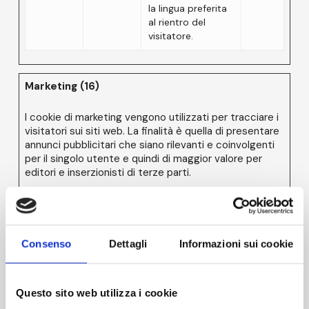
la lingua preferita
al rientro del
visitatore.
Marketing (16)
I cookie di marketing vengono utilizzati per tracciare i
visitatori sui siti web. La finalità è quella di presentare
annunci pubblicitari che siano rilevanti e coinvolgenti
per il singolo utente e quindi di maggior valore per
editori e inserzionisti di terze parti.
Nome
Fornitore
Scopo
Durata
massima
Consenso
Dettagli
Informazioni sui cookie
di
archiviazio
__Secur
YouTube
Utilizzato per
180
Questo sito web utilizza i cookie
e-
tracciare
giorni