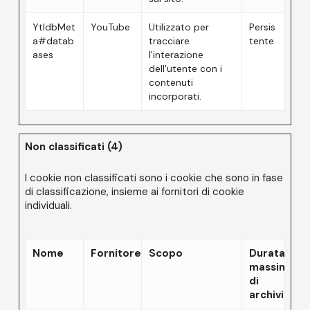
YtIdbMet
YouTube
Utilizzato per
Persis
a#datab
tracciare
tente
ases
l'interazione
dell'utente con i
contenuti
incorporati.
Non classificati (4)
I cookie non classificati sono i cookie che sono in fase
di classificazione, insieme ai fornitori di cookie
individuali.
Nome
Fornitore
Scopo
Durata
massima
di
archiviazio