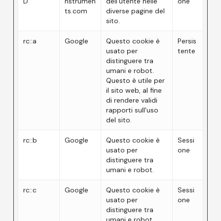
D
nstrumen
dell'utente nelle
one
ts.com
diverse pagine del
sito.
rc::a
Google
Questo cookie è
Persis
usato per
tente
distinguere tra
umani e robot.
Questo è utile per
il sito web, al fine
di rendere validi
rapporti sull'uso
del sito.
rc::b
Google
Questo cookie è
Sessi
usato per
one
distinguere tra
umani e robot.
rc::c
Google
Questo cookie è
Sessi
usato per
one
distinguere tra
umani e robot.