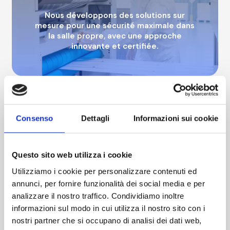
Nous développons des solutions sur
mesure pour une sécurité maximale dans
la salle propre, avec une approche
innovante et certifiée.
AM
Distribution
AM Distribution
Consenso
Dettagli
Informazioni sui cookie
Nous distribuons des produits de haute
Questo sito web utilizza i cookie
qualité pour la maîtrise de la
Utilizziamo i cookie per personalizzare contenuti ed
contamination, sélectionnés grâce à des
partenariats internationaux solides.
annunci, per fornire funzionalità dei social media e per
analizzare il nostro traffico. Condividiamo inoltre
informazioni sul modo in cui utilizza il nostro sito con i
nostri partner che si occupano di analisi dei dati web,
AM