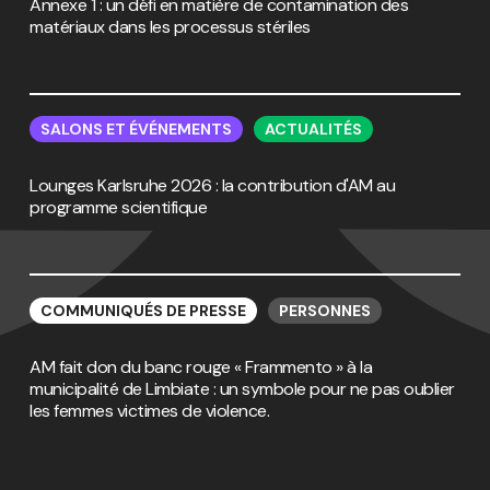
Annexe 1 : un défi en matière de contamination des
vie
vie
matière
matière
matériaux dans les processus stériles
de
de
contamination
contamination
des
des
Lounges
Lounges
matériaux
matériaux
Karlsruhe
Karlsruhe
dans
dans
SALONS ET ÉVÉNEMENTS
ACTUALITÉS
2026
2026
les
les
:
:
processus
processus
Lounges Karlsruhe 2026 : la contribution d'AM au
la
la
stériles
stériles
programme scientifique
contribution
contribution
d'AM
d'AM
au
au
programme
programme
AM
AM
scientifique
scientifique
fait
fait
COMMUNIQUÉS DE PRESSE
PERSONNES
don
don
du
du
AM fait don du banc rouge « Frammento » à la
banc
banc
municipalité de Limbiate : un symbole pour ne pas oublier
rouge
rouge
les femmes victimes de violence.
«
«
Frammento
Frammento
»
»
à
à