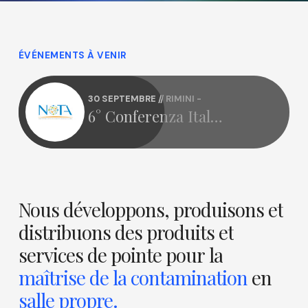
ÉVÉNEMENTS À VENIR
30 SEPTEMBRE // RIMINI -
6° Conferenza Italiana Terapie Avanzate e Radiofarmaci
6e
Conférence
italienne
sur
les
thérapies
avancées
Nous
développons,
produisons
et
et
distribuons
des
produits
et
les
produits
services
de
pointe
pour
la
radiopharmaceutiques
maîtrise
de
la
contamination
en
salle
propre.