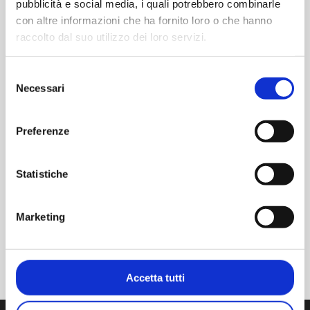
pubblicità e social media, i quali potrebbero combinarle
Service
con altre informazioni che ha fornito loro o che hanno
AM Service
raccolto dal suo utilizzo dei loro servizi.
Selezione
Nous proposons des services BPF
Necessari
personnalisés, conçus en fonction des
del
besoins du client et exécutés par un
consenso
personnel hautement qualifié et
Preferenze
constamment mis à jour.
Statistiche
Marketing
Accetta tutti