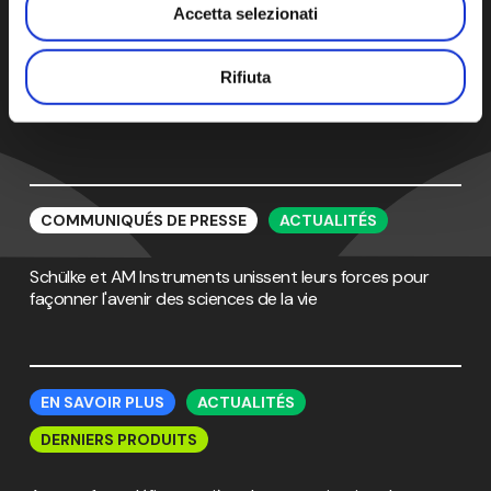
Accetta selezionati
Actualités et analyses
Rifiuta
Schülke
Schülke
et
et
COMMUNIQUÉS DE PRESSE
ACTUALITÉS
AM
AM
Instruments
Instruments
Schülke et AM Instruments unissent leurs forces pour
unissent
unissent
façonner l'avenir des sciences de la vie
leurs
leurs
forces
forces
pour
pour
façonner
façonner
Annexe
Annexe
l'avenir
l'avenir
1
1
EN SAVOIR PLUS
ACTUALITÉS
des
des
:
:
sciences
sciences
DERNIERS PRODUITS
un
un
de
de
défi
défi
la
la
en
en