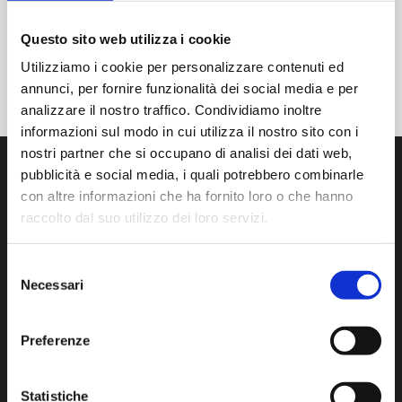
Questo sito web utilizza i cookie
Utilizziamo i cookie per personalizzare contenuti ed
annunci, per fornire funzionalità dei social media e per
analizzare il nostro traffico. Condividiamo inoltre
informazioni sul modo in cui utilizza il nostro sito con i
nostri partner che si occupano di analisi dei dati web,
pubblicità e social media, i quali potrebbero combinarle
con altre informazioni che ha fornito loro o che hanno
raccolto dal suo utilizzo dei loro servizi.
Nous développons, produisons et distribuons des produits
Selezione
et services de pointe pour la maîtrise de la contamination
Necessari
en salle propre.
del
consenso
Via Isonzo, 1/C 20812 Limbiate (MB) Italie
Preferenze
Tel :
+39 02 872892.1
- F. +39 02 872892.00
www.aminstruments.com
info@aminstruments.com
Statistiche
Numéro de TVA 02196040964 - Code fiscal 09191700153