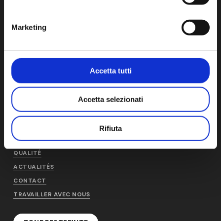
Cap. Soc. € 1.000.000 i.v. - CCIAA-REA NO. 1278816
Marketing
AM
PRODUITS ET SERVICES
Accetta tutti
A PROPOS DE NOUS
AM PRODUCTION
L'HISTOIRE
AM DISTRIBUTION
Accetta selezionati
DURABILITÉ
AM SERVICE
LES PERSONNES
CONDITIONS GÉNÉRALES
Rifiuta
D'UTILISATION
QUALITÉ
ACTUALITÉS
CONTACT
TRAVAILLER AVEC NOUS