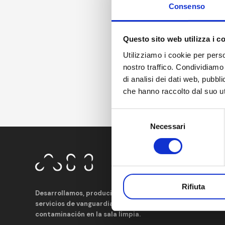
Consenso
Questo sito web utilizza i c
Utilizziamo i cookie per perso
nostro traffico. Condividiamo 
di analisi dei dati web, pubbl
che hanno raccolto dal suo uti
Selezione
Necessari
del
consenso
Rifiuta
Desarrollamos, producimos y distribuimos productos y
servicios de vanguardia para el control de la
contaminación en la sala limpia.