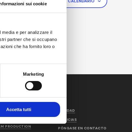
de
SUSCRIBIRSE AL CALENDARIO
Informazioni sui cookie
los
event
l media e per analizzare il
nostri partner che si occupano
azioni che ha fornito loro o
Marketing
Accetta tutti
PRODUCTOS Y
CALIDAD
SERVICIOS
NOTICIAS
AM PRODUCTION
PÓNGASE EN CONTACTO