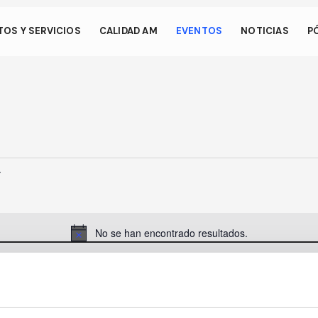
os.
OS Y SERVICIOS
CALIDAD AM
EVENTOS
NOTICIAS
P
 permite que su dispositivo consuma menos energía de la necesa
en nuestro sitio. Para reanudar la navegación, haga clic o toque e
talla.
No se han encontrado resultados.
Aviso