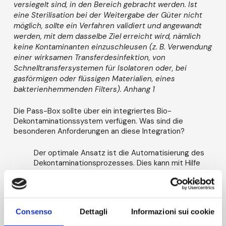
versiegelt sind, in den Bereich gebracht werden. Ist
eine Sterilisation bei der Weitergabe der Güter nicht
möglich, sollte ein Verfahren validiert und angewandt
werden, mit dem dasselbe Ziel erreicht wird, nämlich
keine Kontaminanten einzuschleusen (z. B. Verwendung
einer wirksamen Transferdesinfektion, von
Schnelltransfersystemen für Isolatoren oder, bei
gasförmigen oder flüssigen Materialien, eines
bakterienhemmenden Filters). Anhang 1
Die Pass-Box sollte über ein integriertes Bio-
Dekontaminationssystem verfügen. Was sind die
besonderen Anforderungen an diese Integration?
Der optimale Ansatz ist die Automatisierung des
Dekontaminationsprozesses. Dies kann mit Hilfe
einer Biodekontaminationskammer für mehrfach
verpackte Güter erfolgen. Diese Güter müssen mit
einer bewährten Technologie sterilisiert worden
sein (alle Güter, die in Klasse A gelangen, müssen
Consenso
Dettagli
Informazioni sui cookie
steril sein). In der Regel werden die Güter durch
Strahlung (z. B. Gamma-, Röntgen- oder