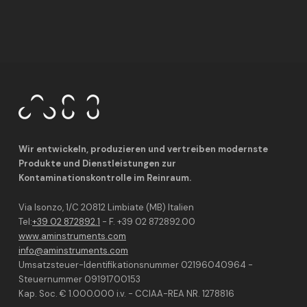
Wir entwickeln, produzieren und vertreiben modernste
Produkte und Dienstleistungen zur
Kontaminationskontrolle im Reinraum.
Via Isonzo, 1/C 20812 Limbiate (MB) Italien
Tel:
+39 02 872892.1
- F. +39 02 872892.00
www.aminstruments.com
info@aminstruments.com
Umsatzsteuer-Identifikationsnummer 02196040964 -
Steuernummer 09191700153
Kap. Soc. € 1.000.000 i.v. - CCIAA-REA NR. 1278816