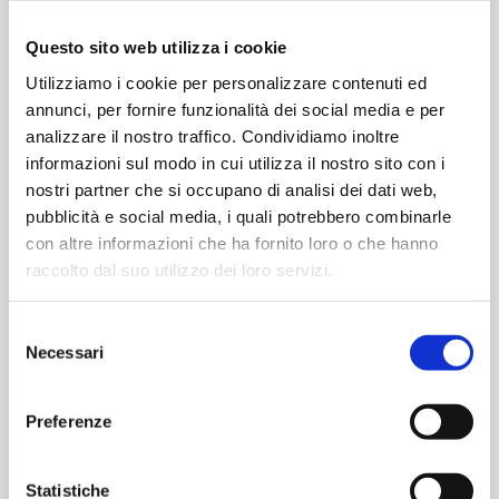
Elektronenstrahlen) oder manchmal durch ein
durchdringendes Gas (z. B. Ethylenoxid) sterilisiert.
Questo sito web utilizza i cookie
Utilizziamo i cookie per personalizzare contenuti ed
Die gängigste Technologie hierfür ist
Wasserstoffperoxiddampf, obwohl es auch
annunci, per fornire funzionalità dei social media e per
Alternativen gibt. Der Vorteil ist, dass das
analizzare il nostro traffico. Condividiamo inoltre
Verfahren durch die Entwicklung qualifiziert werden
informazioni sul modo in cui utilizza il nostro sito con i
kann und nachweislich beständig ist. Darüber
nostri partner che si occupano di analisi dei dati web,
hinaus ist der Grad der mikrobiellen Inaktivierung
pubblicità e social media, i quali potrebbero combinarle
weitaus höher als bei einem manuellen Verfahren.
Um dies nachzuweisen, können biologische
con altre informazioni che ha fornito loro o che hanno
Indikatoren verwendet werden. Es ist wichtig, dass
raccolto dal suo utilizzo dei loro servizi.
die ausgewählten biologischen Indikatoren
nachweislich gegen das Dekontaminationsmittel
resistent sind (z. B. Geobacillus
Selezione
stearothermophilus für Wasserstoffperoxiddampf)
Necessari
del
und eine geeignete Population aufweisen, um eine
consenso
sechsfache Reduzierung nachzuweisen.
Preferenze
Bei der Entwicklung von Zyklen ist die Kontrolle von
Schlüsselparametern wie Temperatur,
Luftfeuchtigkeit, Biozidkonzentration und
Statistiche