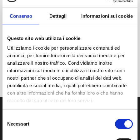
Il n'y a pas d'événement ce jour-là.
Avis
Consenso
Dettagli
Informazioni sui cookie
JUL
CE MOIS-CI
SET (JEU DE MOTS)
Questo sito web utilizza i cookie
Utilizziamo i cookie per personalizzare contenuti ed
S'ABONNER AU CALENDRIER
annunci, per fornire funzionalità dei social media e per
analizzare il nostro traffico. Condividiamo inoltre
informazioni sul modo in cui utilizza il nostro sito con i
nostri partner che si occupano di analisi dei dati web,
pubblicità e social media, i quali potrebbero combinarle
con altre informazioni che ha fornito loro o che hanno
raccolto dal suo utilizzo dei loro servizi.
Selezione
Necessari
del
consenso
Nous développons, produisons et distribuons des produits