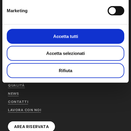
Cap. Soc. € 1.000.000 i.v. – CCIAA-REA N° 1278816
Marketing
Accetta tutti
AM
PRODOTTI E SERVIZI
CHI SIAMO
AM PRODUCTION
Accetta selezionati
STORIA
AM DISTRIBUTION
SOSTENIBILITÀ
AM SERVICE
Rifiuta
PERSONE
CONDIZIONI GENERALI
QUALITÀ
NEWS
CONTATTI
LAVORA CON NOI
AREA RISERVATA