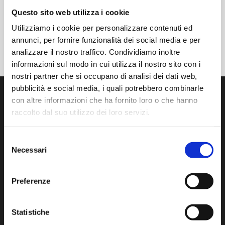
Questo sito web utilizza i cookie
Utilizziamo i cookie per personalizzare contenuti ed
annunci, per fornire funzionalità dei social media e per
analizzare il nostro traffico. Condividiamo inoltre
informazioni sul modo in cui utilizza il nostro sito con i
nostri partner che si occupano di analisi dei dati web,
pubblicità e social media, i quali potrebbero combinarle
con altre informazioni che ha fornito loro o che hanno
raccolto dal suo utilizzo dei loro servizi.
Selezione
Sviluppiamo, Produciamo e Distribuiamo prodotti e servizi
Necessari
all’avanguardia per il controllo della contaminazione in
del
cleanroom.
consenso
Preferenze
Via Isonzo, 1/C 20812 Limbiate (MB) Italy
Tel:
+39 02 872892.1
– F. +39 02 872892.00
www.aminstruments.com
Statistiche
info@aminstruments.com
P.Iva 02196040964 – C.F. 09191700153