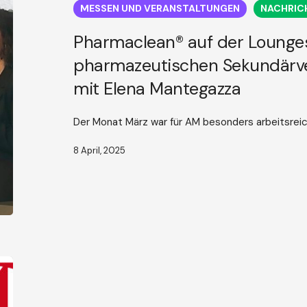
2025:
MESSEN UND VERANSTALTUNGEN
NACHRIC
Innovation
in
Pharmaclean® auf der Lounges
der
pharmazeutischen Sekundärve
pharmazeutischen
Sekundärverpackung
mit Elena Mantegazza
-
Ein
Interview
Der Monat März war für AM besonders arbeitsreich,
mit
Elena
8 April, 2025
Mantegazza
Man
spricht
über
uns...Neue