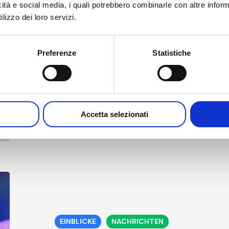
über
icità e social media, i quali potrebbero combinarle con altre inform
unser
Safe4Clean®: Interview mit A
lizzo dei loro servizi.
System
System zur Biokontamination 
zur
Biokontamination
Preferenze
Statistiche
von
Auf der Pharmapack-Veranstaltung traf sich der
Rohstoffen
unserer Andrea Weiss,...
5 Februar, 2025
Accetta selezionati
Konkrete
Lösungen
für
komplexe
und
EINBLICKE
NACHRICHTEN