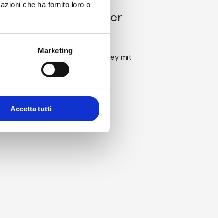
azioni che ha fornito loro o
ndrea Weiss über unser
von Rohstoffen
Marketing
 bekannte Blogger Rizwan Chaudhrey mit
Accetta tutti