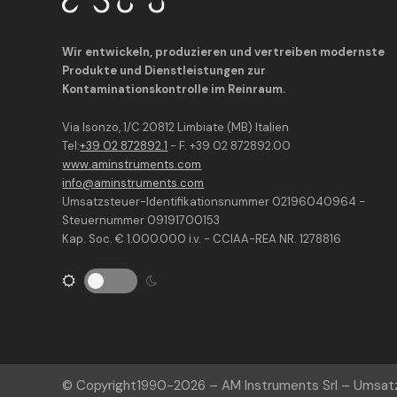
Wir entwickeln, produzieren und vertreiben modernste
Produkte und Dienstleistungen zur
Kontaminationskontrolle im Reinraum.
Via Isonzo, 1/C 20812 Limbiate (MB) Italien
Tel:
+39 02 872892.1
- F. +39 02 872892.00
www.aminstruments.com
info@aminstruments.com
Umsatzsteuer-Identifikationsnummer 02196040964 -
Steuernummer 09191700153
Kap. Soc. € 1.000.000 i.v. - CCIAA-REA NR. 1278816
© Copyright
1990-2026
– AM Instruments Srl – Umsa