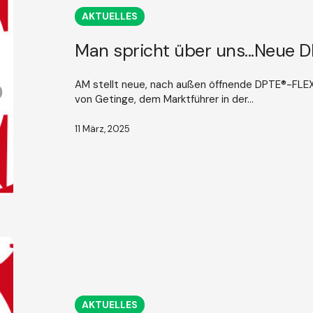
DPTE®-
AKTUELLES
Flex
Getinge
Man spricht über uns...Neue 
AM stellt neue, nach außen öffnende DPTE®-FLEX-
von Getinge, dem Marktführer in der...
11 März, 2025
Man
spricht
über
uns...
Pharmaclean®
AKTUELLES