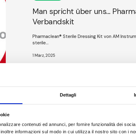
steriles
Verbandskit
Man spricht über uns... Pharma
Verbandskit
Pharmaclean® Sterile Dressing Kit von AM Instrum
sterile...
1 März, 2025
Dettagli
Safe4Clean®:
Interview
ookie
mit
Andrea
nalizzare contenuti ed annunci, per fornire funzionalità dei socia
Weiss
inoltre informazioni sul modo in cui utilizza il nostro sito con i 
AKTUELLES