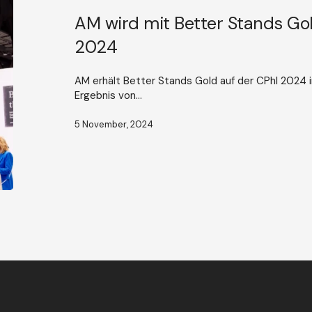
Gold
ausgezeichnet
AM wird mit Better Stands Go
-
2024
CPhI
2024
AM erhält Better Stands Gold auf der CPhI 2024 i
Ergebnis von...
5 November, 2024