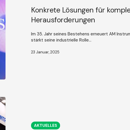
oft
unsichtbare
Konkrete Lösungen für komple
Herausforderungen
Herausforderungen
Im 35. Jahr seines Bestehens erneuert AM Instru
stärkt seine industrielle Rolle...
23 Januar, 2025
AM
wird
mit
Better
Stands
AKTUELLES