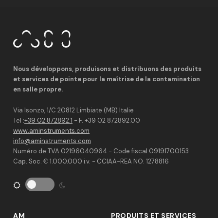
Nous développons, produisons et distribuons des produits
et services de pointe pour la maîtrise de la contamination
en salle propre.
Via Isonzo, 1/C 20812 Limbiate (MB) Italie
Tel :
+39 02 872892.1
- F. +39 02 872892.00
www.aminstruments.com
info@aminstruments.com
Numéro de TVA 02196040964 - Code fiscal 09191700153
Cap. Soc. € 1.000.000 i.v. - CCIAA-REA NO. 1278816
AM
PRODUITS ET SERVICES