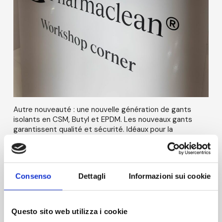
Autre nouveauté : une nouvelle génération de gants
isolants en CSM, Butyl et EPDM. Les nouveaux gants
garantissent qualité et sécurité. Idéaux pour la
production pharmaceutique et alimentaire, ils
présentent une excellente imperméabilité aux gaz et
aux liquides, une excellente résistance chimique et une
résistance aux agents stérilisants. Leurs performances
Consenso
Dettagli
Informazioni sui cookie
restent inchangées jusqu'à 90 cycles d'autoclave.
Questo sito web utilizza i cookie