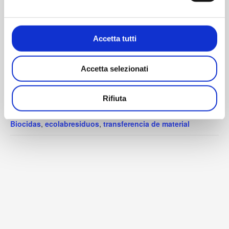
GUARDAR EN EL CALENDARIO
Accetta tutti
DETALLES
Accetta selezionati
Fecha:
9 de octubre de 2025
Rifiuta
Etiquetas del Evento:
Biocidas
,
ecolab
residuos
,
transferencia de material