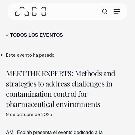
Ir
Menú
al
Esta pantalla permite que su dispositivo consuma
contenido
busque en
menos energía de la necesaria cuando está
principal
inactivo en nuestro sitio. Para reanudar la
navegación, haga clic o toque en cualquier lugar
« TODOS LOS EVENTOS
de la pantalla.
Este evento ha pasado.
MEET THE EXPERTS: Methods and
strategies to address challenges in
contamination control for
pharmaceutical environments
9 de octubre de 2025
AM | Ecolab presenta el evento dedicado a la