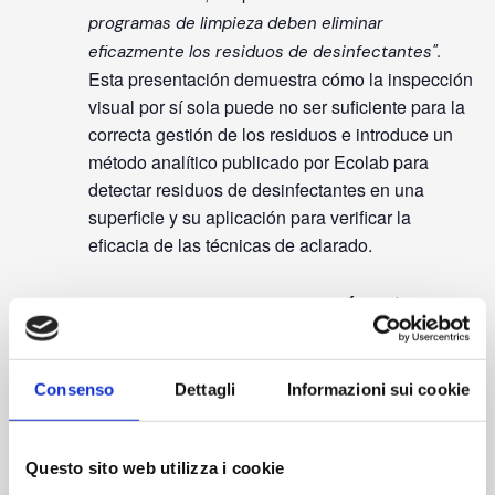
programas de limpieza deben eliminar
eficazmente los residuos de desinfectantes".
Esta presentación demuestra cómo la inspección
visual por sí sola puede no ser suficiente para la
correcta gestión de los residuos e introduce un
método analítico publicado por Ecolab para
detectar residuos de desinfectantes en una
superficie y su aplicación para verificar la
eficacia de las técnicas de aclarado.
Taller: Transferencia de material (sesión
teórica y práctica)
Demostración práctica sobre la importancia de
utilizar la técnica de limpieza correcta para
Consenso
Dettagli
Informazioni sui cookie
durante el proceso de
la limpieza de envases
transferencia de material, respetando los saltos
Questo sito web utilizza i cookie
de clase; se examinan métodos eficaces para