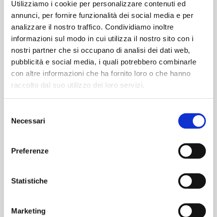
.
eliminar la contaminación de los envases
Utilizziamo i cookie per personalizzare contenuti ed
annunci, per fornire funzionalità dei social media e per
analizzare il nostro traffico. Condividiamo inoltre
Afrontar el reto del moho en entornos GMP
informazioni sul modo in cui utilizza il nostro sito con i
La contaminación por hongos y levaduras
nostri partner che si occupano di analisi dei dati web,
en entornos de contaminación controlada puede
pubblicità e social media, i quali potrebbero combinarle
suponer un reto importante para la fabricación de
con altre informazioni che ha fornito loro o che hanno
medicamentos, ya que conlleva el riesgo de
raccolto dal suo utilizzo dei loro servizi.
comprometer la calidad del producto acabado y
la seguridad del paciente. Esta presentación
Selezione
analiza la
morfología de los hongos y las
Necessari
del
, las posibles
levaduras
fuentes de
consenso
, los
que
contaminación
riesgos y desafíos
Preferenze
plantean, y la necesidad de estructurar un
sistema de acciones preventivas y correctivas
(plan CAPA) que pueda evitar problemas de
Statistiche
incumplimiento normativo.
Marketing