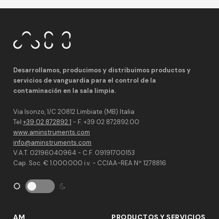
Desarrollamos, producimos y distribuimos productos y
servicios de vanguardia para el control de la
contaminación en la sala limpia.
Via Isonzo, 1/C 20812 Limbiate (MB) Italia
Tel:
+39 02 872892.1
- F. +39 02 872892.00
www.aminstruments.com
info@aminstruments.com
V.A.T. 02196040964 - C.F. 09191700153
Cap. Soc. € 1.000.000 i.v. - CCIAA-REA Nº 1278816
AM
PRODUCTOS Y SERVICIOS