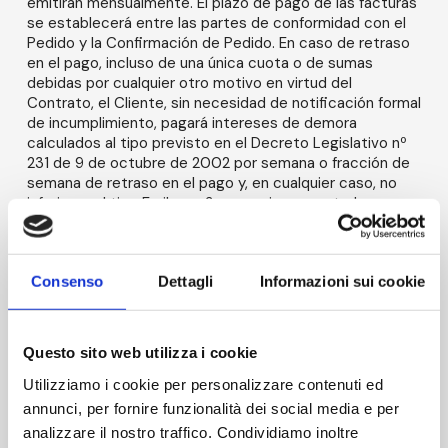
emitirán mensualmente. El plazo de pago de las facturas
se establecerá entre las partes de conformidad con el
Pedido y la Confirmación de Pedido. En caso de retraso
en el pago, incluso de una única cuota o de sumas
debidas por cualquier otro motivo en virtud del
Contrato, el Cliente, sin necesidad de notificación formal
de incumplimiento, pagará intereses de demora
calculados al tipo previsto en el Decreto Legislativo nº
231 de 9 de octubre de 2002 por semana o fracción de
semana de retraso en el pago y, en cualquier caso, no
inferiores al tipo Euribor a 3 meses incrementado en
ocho puntos porcentuales. El Cliente permitirá a AM
imputar cada pago en primer lugar a los intereses, a
continuación a los gastos, incluidos los gastos legales,
Consenso
Dettagli
Informazioni sui cookie
en que incurra AM o previstos en el presente contrato y,
por último, al importe adeudado en concepto de
contraprestación (cuota periódica u otros importes
adeudados).
Questo sito web utilizza i cookie
Utilizziamo i cookie per personalizzare contenuti ed
Notificaciones de mercancías defectuosas o daños
de transporte.
annunci, per fornire funzionalità dei social media e per
analizzare il nostro traffico. Condividiamo inoltre