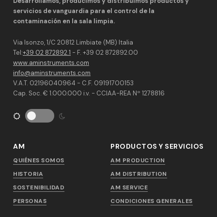
Desarrollamos, producimos y distribuimos productos y
servicios de vanguardia para el control de la
contaminación en la sala limpia.
Via Isonzo, 1/C 20812 Limbiate (MB) Italia
Tel:
+39 02 872892.1
- F. +39 02 872892.00
www.aminstruments.com
info@aminstruments.com
V.A.T. 02196040964 - C.F. 09191700153
Cap. Soc. € 1.000.000 i.v. - CCIAA-REA Nº 1278816
AM
PRODUCTOS Y SERVICIOS
QUIÉNES SOMOS
AM PRODUCTION
HISTORIA
AM DISTRIBUTION
SOSTENIBILIDAD
AM SERVICE
PERSONAS
CONDICIONES GENERALES