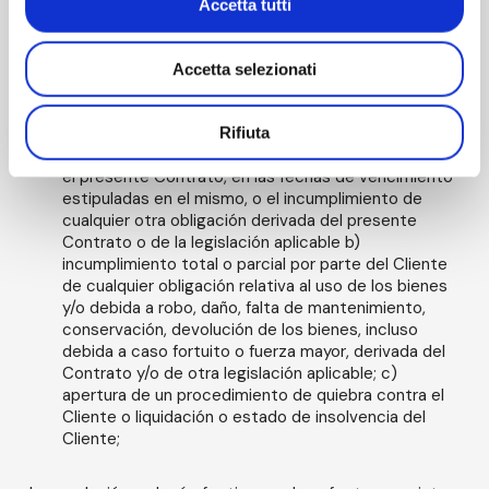
Accetta tutti
mediante notificación especial por carta certificada con
acuse de recibo o PEC, podrá resolver de pleno derecho
el Contrato en los siguientes casos
Accetta selezionati
a) el incumplimiento total o parcial por parte del
Cliente de su obligación de pagar las cuotas
Rifiuta
periódicas y/o cualquier otra cantidad a su cargo, en
el presente Contrato, en las fechas de vencimiento
estipuladas en el mismo, o el incumplimiento de
cualquier otra obligación derivada del presente
Contrato o de la legislación aplicable b)
incumplimiento total o parcial por parte del Cliente
de cualquier obligación relativa al uso de los bienes
y/o debida a robo, daño, falta de mantenimiento,
conservación, devolución de los bienes, incluso
debida a caso fortuito o fuerza mayor, derivada del
Contrato y/o de otra legislación aplicable; c)
apertura de un procedimiento de quiebra contra el
Cliente o liquidación o estado de insolvencia del
Cliente;