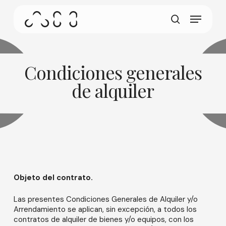
Ir
Menú
al
Esta pantalla permite que su dispositivo consuma
contenido
busque en
menos energía de la necesaria cuando está
principal
inactivo en nuestro sitio. Para reanudar la
navegación, haga clic o toque en cualquier lugar
de la pantalla.
Condiciones generales
de alquiler
Objeto del contrato.
Las presentes Condiciones Generales de Alquiler y/o
Arrendamiento se aplican, sin excepción, a todos los
contratos de alquiler de bienes y/o equipos, con los