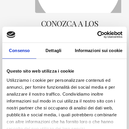
CONOZCA
CONOZCA A LOS
A
LOS
EXPERTOS: Métodos y
EXPERTOS:
estrategias para
Métodos
y
afrontar los retos del
estrategias
Consenso
Dettagli
Informazioni sui cookie
control de la
para
afrontar
contaminación en
los
Questo sito web utilizza i cookie
entornos
retos
del
Utilizziamo i cookie per personalizzare contenuti ed
farmacéuticos
control
annunci, per fornire funzionalità dei social media e per
de
analizzare il nostro traffico. Condividiamo inoltre
AM | Ecolab presenta el evento
la
dedicado a la actualización
informazioni sul modo in cui utilizza il nostro sito con i
contaminación
imprescindible para asegurar la
en
nostri partner che si occupano di analisi dei dati web,
correcta aplicación de...
entornos
pubblicità e social media, i quali potrebbero combinarle
farmacéuticos
con altre informazioni che ha fornito loro o che hanno
5 de septiembre de 2025
raccolto dal suo utilizzo dei loro servizi.