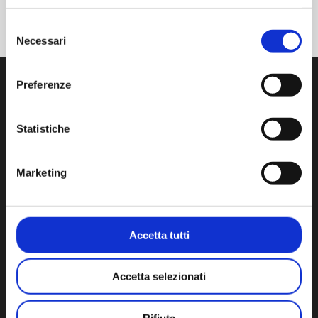
Selezione
Necessari
del
consenso
Preferenze
Statistiche
We develop, manufacture and distribute state-of-the-art
products and services for contamination control in
Marketing
cleanroom.
Via Isonzo, 1/C 20812 Limbiate (MB) Italy
Tel:
+39 02 872892.1
- F. +39 02 872892.00
Accetta tutti
www.aminstruments.com
info@aminstruments.com
VAT no. 02196040964 - Tax code 09191700153
Accetta selezionati
Cap. Soc. € 1,000,000 i.v. - CCIAA-REA NO. 1278816
Rifiuta