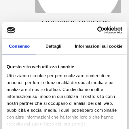
MEET
MEET THE EXPERTS:
THE
EXPERTS:
Methods and
Methods
strategies to address
and
strategies
Consenso
Dettagli
Informazioni sui cookie
challenges in
to
contamination control
address
challenges
for pharmaceutical
Questo sito web utilizza i cookie
in
environments
contamination
Utilizziamo i cookie per personalizzare contenuti ed
control
annunci, per fornire funzionalità dei social media e per
for
AM | Ecolab present the event
analizzare il nostro traffico. Condividiamo inoltre
pharmaceutical
dedicated to updating essential to
environments
informazioni sul modo in cui utilizza il nostro sito con i
ensure the proper application of
Contamination...
nostri partner che si occupano di analisi dei dati web,
pubblicità e social media, i quali potrebbero combinarle
September 5, 2025
con altre informazioni che ha fornito loro o che hanno
raccolto dal suo utilizzo dei loro servizi.