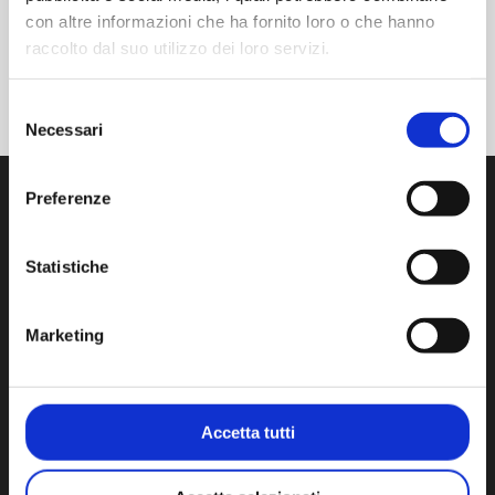
5 September, 2025
con altre informazioni che ha fornito loro o che hanno
raccolto dal suo utilizzo dei loro servizi.
Selezione
Necessari
del
consenso
Preferenze
Statistiche
Wir entwickeln, produzieren und vertreiben modernste
Produkte und Dienstleistungen zur
Marketing
Kontaminationskontrolle im Reinraum.
Via Isonzo, 1/C 20812 Limbiate (MB) Italien
Tel:
+39 02 872892.1
- F. +39 02 872892.00
Accetta tutti
www.aminstruments.com
info@aminstruments.com
Umsatzsteuer-Identifikationsnummer 02196040964 -