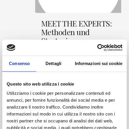
MEET
MEET THE EXPERTS:
THE
EXPERTS:
Methoden und
Methoden
Strategien zur
und
Strategien
Bewältigung der
zur
Herausforderungen
Bewältigung
der
Consenso
Dettagli
Informazioni sui cookie
bei der
Herausforderungen
Kontaminationskontrolle
bei
der
in pharmazeutischen
Questo sito web utilizza i cookie
Kontaminationskontrolle
Umgebungen
in
Utilizziamo i cookie per personalizzare contenuti ed
pharmazeutischen
annunci, per fornire funzionalità dei social media e per
Umgebungen
AM | Ecolab präsentieren die
analizzare il nostro traffico. Condividiamo inoltre
Veranstaltung, die sich mit dem
informazioni sul modo in cui utilizza il nostro sito con i
wesentlichen Update für die korrekte
Anwendung von Kontaminations...
nostri partner che si occupano di analisi dei dati web,
pubblicità e social media, i quali potrebbero combinarle