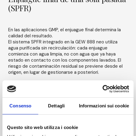
(SPFR)
En las aplicaciones GMP, el enjuague final determina la
calidad del resultado.
El sistema SPFR integrado en la GEW 888 neo utiliza
agua purificada sin recirculación: cada enjuague
comienza con agua limpia, no con agua que ya haya
estado en contacto con los componentes lavados. El
riesgo de contaminación residual se previene desde el
origen, en lugar de gestionarse a posteriori.
Flexible y configurable, el sistema SPFR puede utilizarse
tanto como enjuague final (final rinse) para eliminar la
contaminación residual, como en prelavado (first rinse)
para reducir la carga biológica.
Consenso
Dettagli
Informazioni sui cookie
El ciclo Single Pass puede repetirse varias veces, en
función de los requisitos de validación, manteniendo
siempre un consumo de agua reducido.
Questo sito web utilizza i cookie