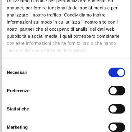
Utilizziamo i cookie per personalizzare contenuti ed
FUNCIONALIDADES
annunci, per fornire funzionalità dei social media e per
analizzare il nostro traffico. Condividiamo inoltre
Agua purificada sin recirculación para cada enjuague final
informazioni sul modo in cui utilizza il nostro sito con i
nostri partner che si occupano di analisi dei dati web,
Consumo reducido: unos 7 litros de agua purificada por
pubblicità e social media, i quali potrebbero combinarle
ciclo de enjuague
con altre informazioni che ha fornito loro o che hanno
raccolto dal suo utilizzo dei loro servizi.
Control automático de la conductividad al finalizar el
enjuague
Selezione
Sin depósito externo específico: integrado en el sistema
Necessari
del
consenso
Dato de conductividad documentable y recuperable
para actividades de cualificación
Preferenze
Statistiche
Marketing