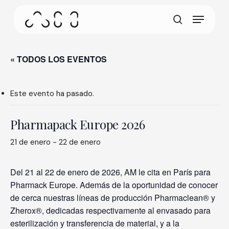
Ir
Menú
al
Esta pantalla permite que su dispositivo consuma
contenido
busque en
menos energía de la necesaria cuando está
principal
inactivo en nuestro sitio. Para reanudar la
navegación, haga clic o toque en cualquier lugar
« TODOS LOS EVENTOS
de la pantalla.
Este evento ha pasado.
Pharmapack Europe 2026
21 de enero
-
22 de enero
Del 21 al 22 de enero de 2026, AM le cita en París para
Pharmack Europe. Además de la oportunidad de conocer
de cerca nuestras líneas de producción Pharmaclean® y
Zherox®, dedicadas respectivamente al envasado para
esterilización y transferencia de material, y a la