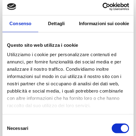
eficiencia operativa.
Este estudio de caso ilustra cómo el enfoque consultivo
y la innovación técnica de AM facilitaron una transición
Consenso
Dettagli
Informazioni sui cookie
fluida hacia el cumplimiento de la normativa, reforzando
el compromiso del cliente con la calidad, la seguridad y la
sostenibilidad.
Questo sito web utilizza i cookie
Utilizziamo i cookie per personalizzare contenuti ed
Temas del taller interactivo
annunci, per fornire funzionalità dei social media e per
analizzare il nostro traffico. Condividiamo inoltre
informazioni sul modo in cui utilizza il nostro sito con i
Estrategias actuales para el envasado de sistemas de
nostri partner che si occupano di analisi dei dati web,
barrera estériles conforme al anexo 1
pubblicità e social media, i quali potrebbero combinarle
Personalización, innovación y sostenibilidad en
con altre informazioni che ha fornito loro o che hanno
soluciones avanzadas de envasado (con casos
raccolto dal suo utilizzo dei loro servizi.
prácticos)
El papel de los sistemas personalizados de
Selezione
transferencia de materiales en la consecución de
Necessari
del
resultados medibles en materia de sostenibilidad