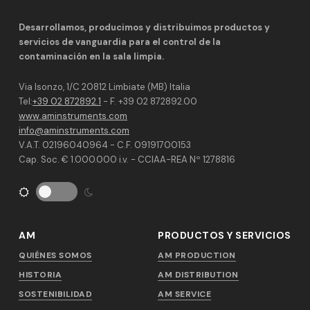
Desarrollamos, producimos y distribuimos productos y
servicios de vanguardia para el control de la
contaminación en la sala limpia.
Via Isonzo, 1/C 20812 Limbiate (MB) Italia
Tel:
+39 02 872892.1
- F. +39 02 872892.00
www.aminstruments.com
info@aminstruments.com
V.A.T. 02196040964 - C.F. 09191700153
Cap. Soc. € 1.000.000 i.v. - CCIAA-REA Nº 1278816
AM
PRODUCTOS Y SERVICIOS
QUIÉNES SOMOS
AM PRODUCTION
HISTORIA
AM DISTRIBUTION
SOSTENIBILIDAD
AM SERVICE