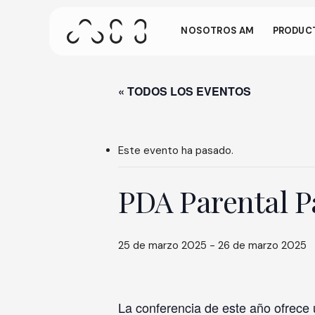
Ir
gest
al
NOSOTROS AM
PRODUCT
contenido
principal
Esta pantalla
está inactivo 
« TODOS LOS EVENTOS
Pulse ENTER para buscar o ESC para cerrar
lugar de la pan
Este evento ha pasado.
PDA Parental P
25 de marzo 2025
-
26 de marzo 2025
La conferencia de este año ofrece