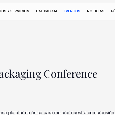
os.
OS Y SERVICIOS
CALIDAD AM
EVENTOS
NOTICIAS
P
 permite que su dispositivo consuma menos energía de la necesa
en nuestro sitio. Para reanudar la navegación, haga clic o toque e
talla.
ackaging Conference
 una plataforma única para mejorar nuestra comprensión