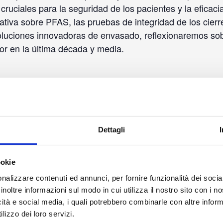
cruciales para la seguridad de los pacientes y la eficac
tiva sobre PFAS, las pruebas de integridad de los cierr
s soluciones innovadoras de envasado, reflexionaremos s
or en la última década y media.
Dettagli
DETALLES
LUGAR
ookie
Higueron Hotel Malaga
Inicio:
nalizzare contenuti ed annunci, per fornire funzionalità dei socia
Av. del Higuerón, 48,
25 de marzo de 2025
inoltre informazioni sul modo in cui utilizza il nostro sito con i 
Fuengirola
Fin:
icità e social media, i quali potrebbero combinarle con altre inform
Málaga
,
29640
Spain
+
26 de marzo 2025
lizzo dei loro servizi.