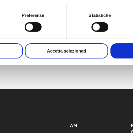
Google Maps
Página web:
https://www.pda.org/glo
Preferenze
Statistiche
bal-event-
calendar/event-
detail/pdaparenteral-
packagingconference-
2025
Accetta selezionati
AM