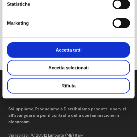
LUOGO
Statistiche
Higueron Hotel Malaga
Av. del Higuerón, 48, Fuengirola
Marketing
Málaga
,
29640
Spain
+ Google Maps
FORUM A3P SWISS
3° MEETING ANNUALE NOTA
Accetta tutti
Accetta selezionati
Rifiuta
Sviluppiamo, Produciamo e Distribuiamo prodotti e servizi
all’avanguardia per il controllo della contaminazione in
cleanroom.
Via Isonzo, 1/C 20812 Limbiate (MB) Italy