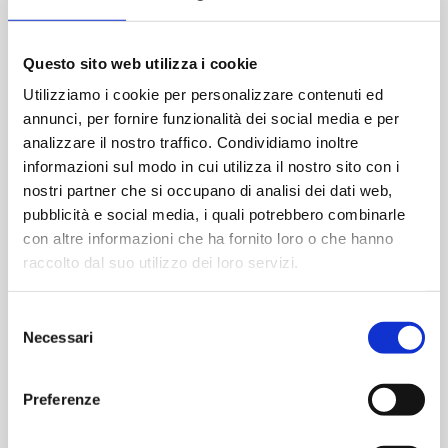
25 Marzo 2025
Fine:
26 Marzo 2025
Questo sito web utilizza i cookie
Sito web:
Utilizziamo i cookie per personalizzare contenuti ed
https://www.pda.org/global-event-calendar/event-
annunci, per fornire funzionalità dei social media e per
detail/pdaparenteral-packagingconference-2025
analizzare il nostro traffico. Condividiamo inoltre
informazioni sul modo in cui utilizza il nostro sito con i
nostri partner che si occupano di analisi dei dati web,
pubblicità e social media, i quali potrebbero combinarle
con altre informazioni che ha fornito loro o che hanno
raccolto dal suo utilizzo dei loro servizi.
Selezione
Necessari
del
consenso
Preferenze