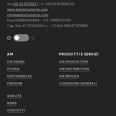
Tel:
+39 02 872892.1
– F. +39 02 872892.00
www.aminstruments.com
info@aminstruments.com
P.Iva 02196040964 – C.F. 09191700153
Cap. Soc. € 1.000.000 i.v. – CCIAA-REA N° 1278816
AM
PRODOTTI E SERVIZI
CHI SIAMO
AM PRODUCTION
STORIA
AM DISTRIBUTION
SOSTENIBILITÀ
AM SERVICE
PERSONE
CONDIZIONI GENERALI
QUALITÀ
NEWS
CONTATTI