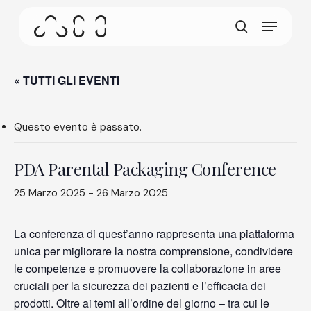
Skip
Menu
to
Questa schermata consente al tuo dispositivo di
main
cerca
consumare meno energia del dovuto quando resti
content
inattivo sul nostro sito. Per riprendere la
navigazione, fai un click o un tap in un punto
« TUTTI GLI EVENTI
qualsiasi dello schermo.
Questo evento è passato.
PDA Parental Packaging Conference
25 Marzo 2025
-
26 Marzo 2025
La conferenza di quest’anno rappresenta una piattaforma
unica per migliorare la nostra comprensione, condividere
le competenze e promuovere la collaborazione in aree
cruciali per la sicurezza dei pazienti e l’efficacia dei
prodotti. Oltre ai temi all’ordine del giorno – tra cui le