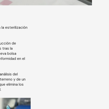
la esterilización
ducción de
 tras la
ueva bolsa
nformidad en el
nálisis del
 terreno y de un
que elimina los
.