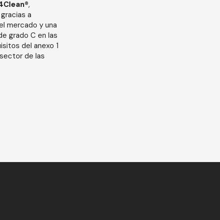
e4Clean®
,
 gracias a
del mercado y una
 de grado C en las
sitos del anexo 1
 sector de las