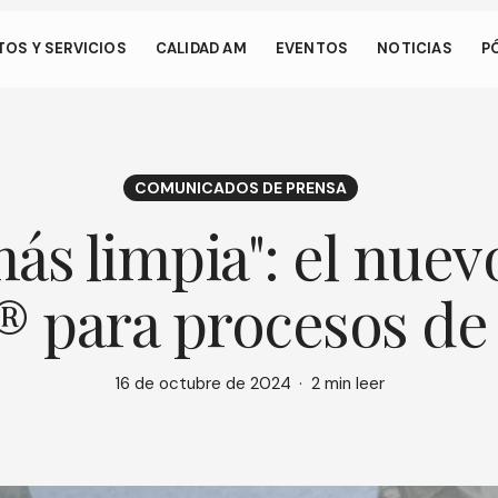
os.
OS Y SERVICIOS
CALIDAD AM
EVENTOS
NOTICIAS
P
 permite que su dispositivo consuma menos energía de la necesa
en nuestro sitio. Para reanudar la navegación, haga clic o toque e
talla.
COMUNICADOS DE PRENSA
más limpia": el nue
 para procesos de e
16 de octubre de 2024
2 min leer