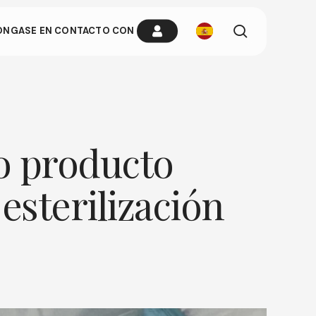
busque
ÓNGASE EN CONTACTO CON
en
ria cuando
n cualquier
vo producto
sterilización