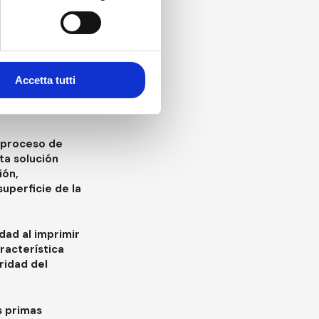
Accetta tutti
 proceso de
ta solución
ión,
superficie de la
dad al imprimir
racterística
ridad del
s primas