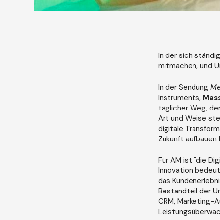
In der sich ständ
mitmachen, und Un
In der Sendung
Me
Instruments,
Mass
täglicher Weg, de
Art und Weise steh
digitale Transform
Zukunft aufbauen 
Für AM ist "die Di
Innovation bedeute
das Kundenerlebnis
Bestandteil der U
CRM, Marketing-Au
Leistungsüberwac