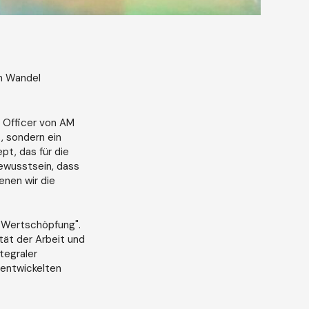
en Wandel
 Officer von AM
t, sondern ein
pt, das für die
Bewusstsein, dass
denen wir die
er Wertschöpfung".
tät der Arbeit und
ntegraler
rentwickelten