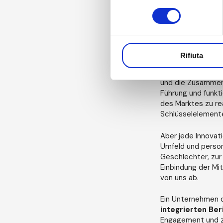
consenso
Daten strategisch
eingeschlagen, mi
der Spitze dieses
Team
Digit Halle
kontinuierliche V
Rifiuta
Wie Mannini anmer
und die Zusammenar
Führung und funkt
des Marktes zu rea
Schlüsselelemente
Aber jede Innovati
Umfeld und persona
Geschlechter, zur
Einbindung der Mi
von uns ab.
Ein Unternehmen d
integrierten Ber
Engagement und z