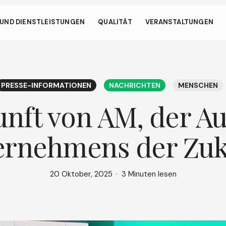
en.
UND DIENSTLEISTUNGEN
QUALITÄT
VERANSTALTUNGEN
hirm ermöglicht es Ihrem Gerät, weniger Energie als nötig zu ver
r Website inaktiv sind. Um das Surfen fortzusetzen, klicken oder 
ießen
den Bildschirm.
PRESSE-INFORMATIONEN
NACHRICHTEN
MENSCHEN
nft von AM, der A
ernehmens der Zuk
20 Oktober, 2025
3 Minuten lesen