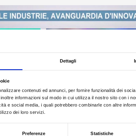
Dettagli
ookie
nalizzare contenuti ed annunci, per fornire funzionalità dei socia
inoltre informazioni sul modo in cui utilizza il nostro sito con i 
icità e social media, i quali potrebbero combinarle con altre inform
lizzo dei loro servizi.
Preferenze
Statistiche
ute unweigerlich über künstliche Intelligenz, Automatisierung und 