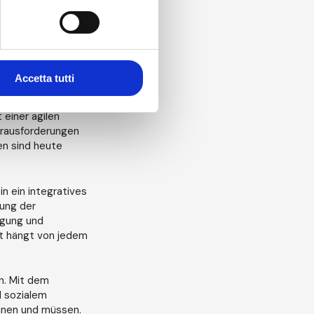
ansformation
e ermöglichen. An
ahren, die sich im
e und auf
Accetta tutti
rrheit überwinden
 einer agilen
Herausforderungen
en sind heute
n ein integratives
lung der
igung und
ft hängt von jedem
n. Mit dem
d sozialem
nnen und müssen.