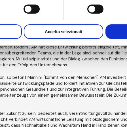
 zu nutzen. AM hat bereits einen konkreten Weg der digitalen Tr
t Lösungen, die Abläufe vereinfachen und neue Geschäftsmodell
 Prozesses steht eine Generation junger Menschen unter dreißig J
y
zusammengeschlossen haben und eine für Veränderungen offen
erbesserung ausgerichtete Denkweise verbreiten.
Accetta selezionati
kte, "werden die Unternehmen der Zukunft die hierarchische Sta
beit fördern". AM hat diese Entwicklung bereits eingeleitet, mit
ionsübergreifenden Teams, die in der Lage sind, schnell auf die 
gieren. Multidisziplinarität und der Dialog zwischen den Funktion
 für den Erfolg des Unternehmens.
on, so betont Mannini, "kommt von den Menschen". AM investiert i
lisierte Entwicklungspfade und fördert Initiativen zur Gleichstel
 psychischen Gesundheit und zur integrativen Führung. Die Beteil
tarbeiter zeugt von einem gemeinsamen Bewusstsein: Die Zukun
er Zukunft zu sein, bedeutet auch, verantwortungsvoll zu handel
icht
verbindet AM wirtschaftliche Leistung mit ökologischem un
eigt, dass Nachhaltigkeit und Wachstum Hand in Hand gehen kö