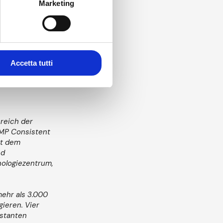
 nicht nur unsere
Marketing
rategie, die es
 nie
Accetta tutti
reich der
GMP Consistent
it dem
nd
nologiezentrum,
ehr als 3.000
ieren. Vier
nstanten