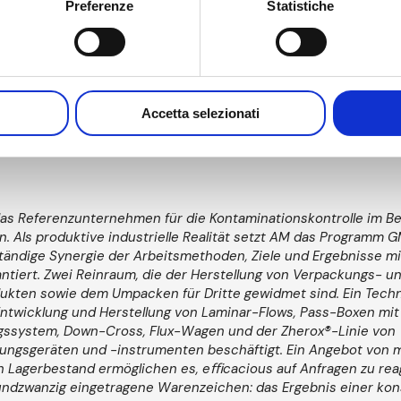
 immersiver Technologien in unsere Produktionsprozesse stärkt
Preferenze
Statistiche
 der Branche, sondern wird zum Kernstück unserer Wachstumsst
cht, unseren Kunden in jeder Phase ihrer Reise mit AM ein noch
 Erlebnis zu bieten."
ni, Marketing Manager bei AM.
Accetta selezionati
das Referenzunternehmen für die Kontaminationskontrolle im Be
. Als produktive industrielle Realität setzt AM das Programm 
ständige Synergie der Arbeitsmethoden, Ziele und Ergebnisse m
tiert. Zwei Reinraum, die der Herstellung von Verpackungs- u
dukten sowie dem Umpacken für Dritte gewidmet sind. Ein Tech
Entwicklung und Herstellung von Laminar-Flows, Pass-Boxen mit
ssystem, Down-Cross, Flux-Wagen und der Zherox®-Linie von
ungsgeräten und -instrumenten beschäftigt. Ein Angebot von m
n Lagerbestand ermöglichen es, eﬃcacious auf Anfragen zu reag
undzwanzig eingetragene Warenzeichen: das Ergebnis einer ko