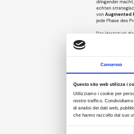
dringender macht,
echten strategisch
von
Augmented R
jede Phase des Pr
Das Herzstück die
noch nie dagewesen
bietet AM eine imm
auch neue Möglichk
Prozessunterstütz
Entwicklung nativ
Consenso
Immersive, einschl
Auslieferung der 
Questo sito web utilizza i c
Das Projekt iAM I
Utilizziamo i cookie per perso
Bereich eingerich
nostro traffico. Condividiamo 
genießen können. 
di analisi dei dati web, pubbl
Biowissenschaften
che hanno raccolto dal suo uti
kann.
"Diese Inves
Selezione