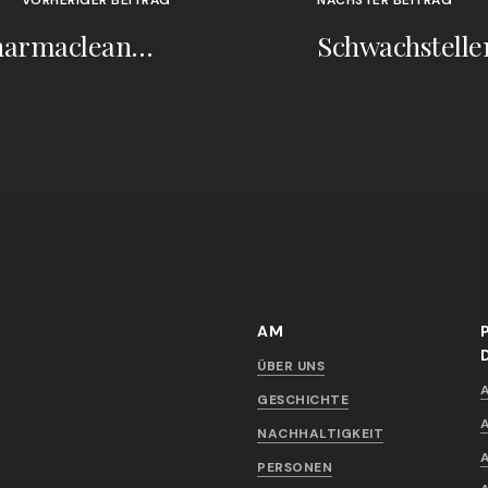
Der sauberste Beutel" - das neue Pharmaclean®-Produkt für Sterilisationsprozesse
AM
ÜBER UNS
GESCHICHTE
NACHHALTIGKEIT
PERSONEN