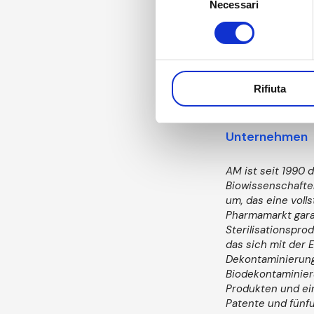
Integration
Necessari
del
Position in
consenso
uns ermögli
dagewesenes
sagt Marco Buglia
Rifiuta
Unternehmen
AM ist seit 1990 
Biowissenschaften
um, das eine voll
Pharmamarkt garan
Sterilisationspro
das sich mit der 
Dekontaminierung
Biodekontaminier
Produkten und ei
Patente und fünf