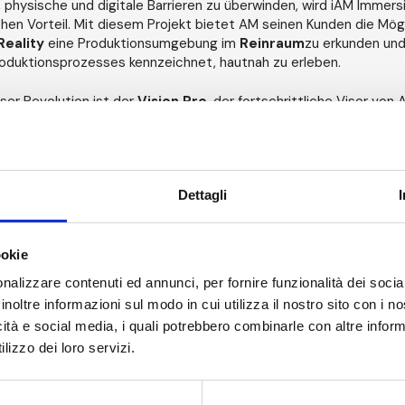
 physische und digitale Barrieren zu überwinden, wird iAM Immers
en Vorteil. Mit diesem Projekt bietet AM seinen Kunden die Mögli
eality
eine Produktionsumgebung im
Reinraum
zu erkunden und 
oduktionsprozesses kennzeichnet, hautnah zu erleben.
ser Revolution ist der
Vision Pro
, der fortschrittliche Visor von 
e Interaktion mit digitalen Inhalten ermöglicht. Mit dieser Spit
ersive Plattform, die nicht nur die Geschichte der Produktion er
eiten für Bediener und Kunden bietet, wie z. B. Verfahrensanleit
ung und eine breite Palette von anpassbaren Inhalten. MMN, das 
er Vision Pro-Anwendungen spezialisiert hat, übernahm die Entwi
Dettagli
ießlich der Erstellung von immersiven Videos und der Postprodukt
endgültigen App.
ookie
mmersive wird während der
CPHI Mailand 2024
vorgestellt, wo ei
nalizzare contenuti ed annunci, per fornire funzionalità dei socia
tet wird, in dem die Teilnehmer diese außergewöhnliche immersiv
inoltre informazioni sul modo in cui utilizza il nostro sito con i 
Mit iAM Immersive schlagen AM und MMN einen neuen Weg für de
icità e social media, i quali potrebbero combinarle con altre inform
 ein und beweisen einmal mehr, dass die Zukunft hier ist und erf
lizzo dei loro servizi.
tition ist ein entscheidender Schritt für unsere globale Kommun