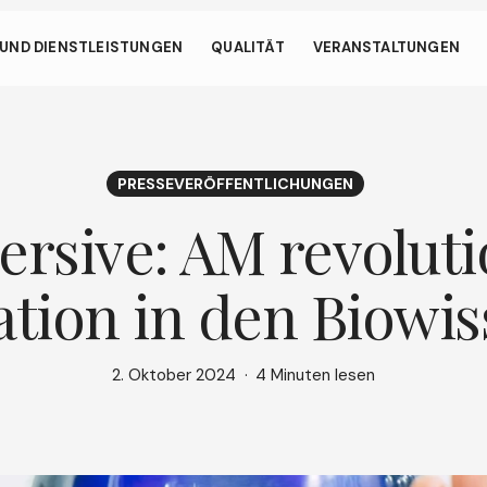
en.
UND DIENSTLEISTUNGEN
QUALITÄT
VERANSTALTUNGEN
hirm ermöglicht es Ihrem Gerät, weniger Energie als nötig zu ver
r Website inaktiv sind. Um das Surfen fortzusetzen, klicken oder 
ießen
den Bildschirm.
PRESSEVERÖFFENTLICHUNGEN
rsive: AM revolutio
ion in den Biowis
2. Oktober 2024
4 Minuten lesen