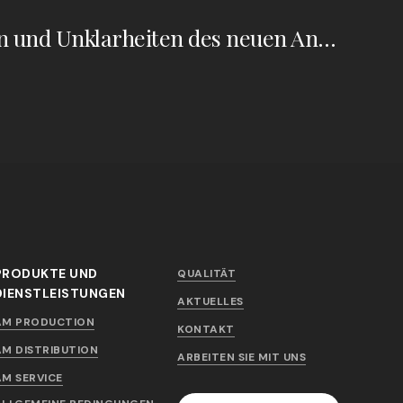
Schwachstellen und Unklarheiten des neuen Anhangs 1: Von der Händedesinfektion zur Schnellmikrobiologie. Interview mit Tim Sandle
PRODUKTE UND
QUALITÄT
DIENSTLEISTUNGEN
AKTUELLES
AM PRODUCTION
KONTAKT
AM DISTRIBUTION
ARBEITEN SIE MIT UNS
AM SERVICE