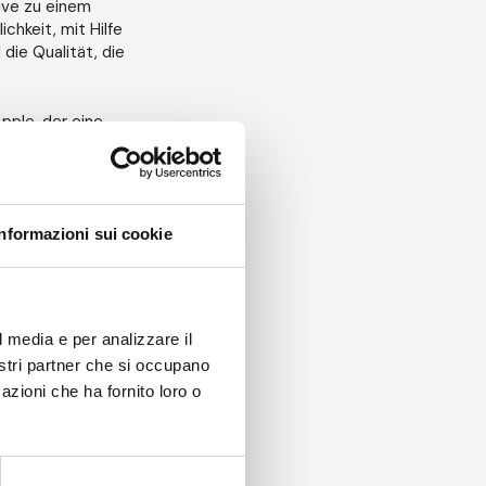
ive zu einem
chkeit, mit Hilfe
die Qualität, die
Apple, der eine
zentechnologie
zählt, sondern
ungen,
sich auf die
cklung von iAM
Informazioni sui cookie
ion bis hin zur
n spezieller
l media e per analizzare il
e Erfahrung
nostri partner che si occupano
n Bereich der
azioni che ha fornito loro o
orscht werden
ikation. Die