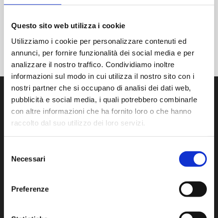
partner, con l’obiettivo concreto di promuovere una
cultura basata sullo sviluppo continuo.
Questo sito web utilizza i cookie
Utilizziamo i cookie per personalizzare contenuti ed
annunci, per fornire funzionalità dei social media e per
analizzare il nostro traffico. Condividiamo inoltre
informazioni sul modo in cui utilizza il nostro sito con i
nostri partner che si occupano di analisi dei dati web,
pubblicità e social media, i quali potrebbero combinarle
con altre informazioni che ha fornito loro o che hanno
raccolto dal suo utilizzo dei loro servizi.
PREVIOUS POST
Serenis: AM per la salute mentale
Selezione
Necessari
del
consenso
Preferenze