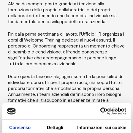
AM ha da sempre posto grande attenzione alla
formazione delle proprie collaboratrici e dei propri
collaboratori, ritenendo che la crescita individuale sia
fondamentale per lo sviluppo dell’intera azienda.
Fin dalla prima settimana di lavoro, l’Ufficio HR organizza i
corsi di Welcome Training dedicati ai nuovi assunti. Il
percorso di Onboarding rappresenta un momento chiave
di scambio e condivisione, offrendo conoscenze
significative che accompagneranno le persone lungo
tutta la loro esperienza aziendale.
Dopo questa fase iniziale, ogni risorsa ha la possibilità di
individuare corsi utili per il proprio ruolo, ma soprattutto
percorsi formativi che arricchiscano la propria persona.
Annualmente, i team aziendali definiscono i loro bisogni
formativi che si traducono in esperienze mirate a
rafforzare sia le hard skills che le soft skills.
AM Academy ha il suo cuore nella Sala Pagano, uno
spazio dedicato alla formazione delle persone di AM, ma
Consenso
Dettagli
Informazioni sui cookie
anche ad eventi aziendali aperti ai nostri stakeholder e