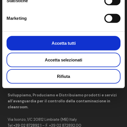
Statistiche
NEXT POST
Marketing
La nuova immagine AM: un processo collettivo
Accetta tutti
Accetta selezionati
Rifiuta
Sviluppiamo, Produciamo e Distribuiamo prodotti e servizi
all’avanguardia per il controllo della contaminazione in
cleanroom.
Via Isonzo, 1/C 20812 Limbiate (MB) Italy
Tel:
+39 02 872892.1
– F. +39 02 872892.00