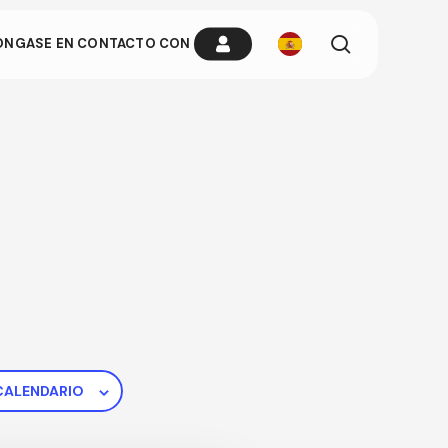
busque
ÓNGASE EN CONTACTO CON
en
ria cuando
n cualquier
CALENDARIO