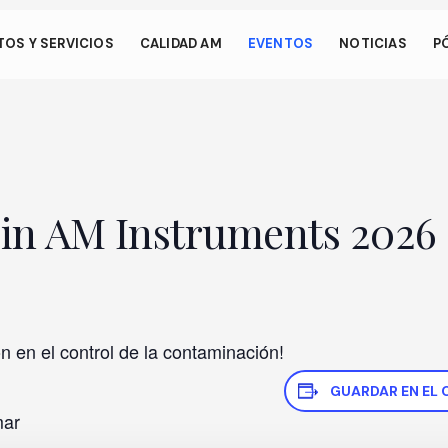
os.
OS Y SERVICIOS
CALIDAD AM
EVENTOS
NOTICIAS
P
 permite que su dispositivo consuma menos energía de la necesa
en nuestro sitio. Para reanudar la navegación, haga clic o toque e
talla.
t in AM Instruments 2026
 en el control de la contaminación!
GUARDAR EN EL 
mar