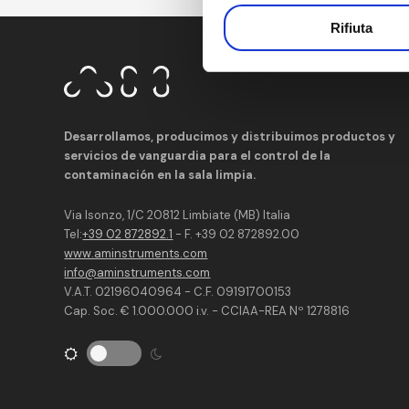
Rifiuta
Desarrollamos, producimos y distribuimos productos y
servicios de vanguardia para el control de la
contaminación en la sala limpia.
Via Isonzo, 1/C 20812 Limbiate (MB) Italia
Tel:
+39 02 872892.1
- F. +39 02 872892.00
www.aminstruments.com
info@aminstruments.com
V.A.T. 02196040964 - C.F. 09191700153
Cap. Soc. € 1.000.000 i.v. - CCIAA-REA Nº 1278816