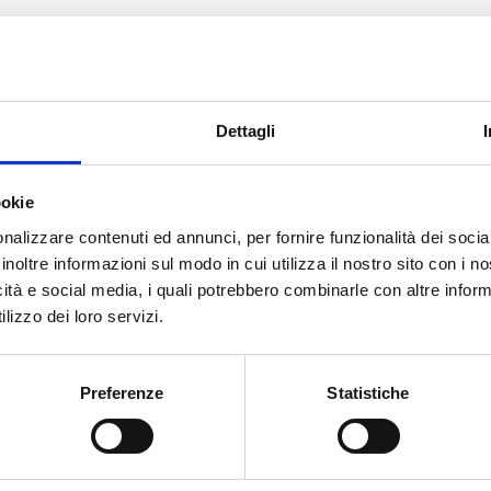
Dettagli
C, Limbiate
ookie
C
nalizzare contenuti ed annunci, per fornire funzionalità dei socia
20812
Italy
inoltre informazioni sul modo in cui utilizza il nostro sito con i 
ps
icità e social media, i quali potrebbero combinarle con altre inform
eléfono
lizzo dei loro servizi.
Preferenze
Statistiche
6° CONFERENZA ITALIA