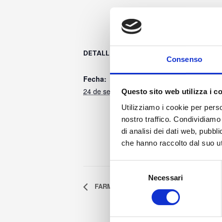
DETALLES
LUGAR
Consenso
Via Isonzo 1/
Fecha:
(MB)
24 de septiembre
Questo sito web utilizza i c
Via Isonzo 1/
Utilizziamo i cookie per perso
Limbiate
,
N/A
nostro traffico. Condividiamo 
+ Google Ma
di analisi dei dati web, pubbl
Número de t
che hanno raccolto dal suo uti
3495557010
Selezione
Necessari
del
FARMAFORUM 2026
consenso