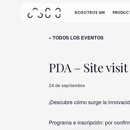
Ir
gest
al
NOSOTROS AM
PRODUCT
contenido
principal
Esta pantalla
está inactivo 
« TODOS LOS EVENTOS
Pulse ENTER para buscar o ESC para cerrar
lugar de la pan
PDA – Site visi
24 de septiembre
¡Descubre cómo surge la innovación
Programa e inscripción: por confir