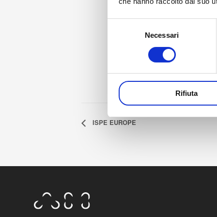
che hanno raccolto dal suo uti
Selezione
Necessari
del
consenso
Rifiuta
ISPE EUROPE