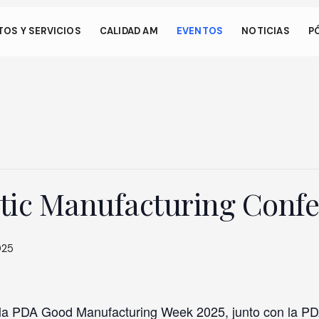
os.
OS Y SERVICIOS
CALIDAD AM
EVENTOS
NOTICIAS
P
 permite que su dispositivo consuma menos energía de la necesa
en nuestro sitio. Para reanudar la navegación, haga clic o toque e
talla.
tic Manufacturing Conf
025
 la PDA Good Manufacturing Week 2025, junto con la PD