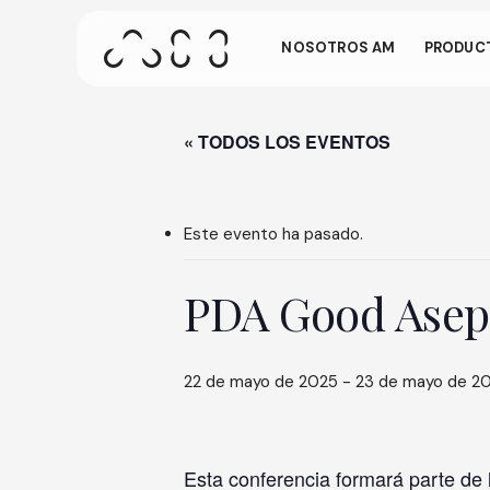
Ir
gest
al
NOSOTROS AM
PRODUCT
contenido
principal
Esta pantalla
está inactivo 
« TODOS LOS EVENTOS
Pulse ENTER para buscar o ESC para cerrar
lugar de la pan
Este evento ha pasado.
PDA Good Asep
22 de mayo de 2025
-
23 de mayo de 2
Esta conferencia formará parte de