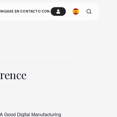
busque
ÓNGASE EN CONTACTO CON
en
ria cuando
n cualquier
erence
A Good Digital Manufacturing