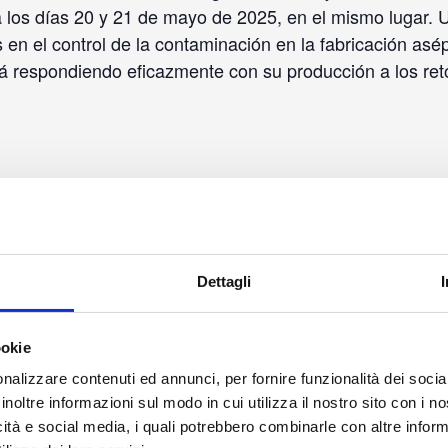
 los días 20 y 21 de mayo de 2025, en el mismo lugar. 
 en el control de la contaminación en la fabricación asé
á respondiendo eficazmente con su producción a los ret
Dettagli
DETALLES
LUGAR
ookie
nalizzare contenuti ed annunci, per fornire funzionalità dei socia
Mövenpick Hotel Basel
Inicio:
inoltre informazioni sul modo in cui utilizza il nostro sito con i 
Aeschengraben 25
22 de mayo de 2025
icità e social media, i quali potrebbero combinarle con altre inform
Basel
,
4051
Switzerland
+