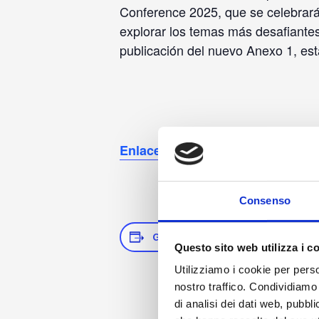
Conference 2025, que se celebrará
explorar los temas más desafiantes
publicación del nuevo Anexo 1, est
Enlaces de registro
Consenso
GUARDAR EN EL CALENDARIO
Questo sito web utilizza i c
Utilizziamo i cookie per perso
nostro traffico. Condividiamo 
di analisi dei dati web, pubbl