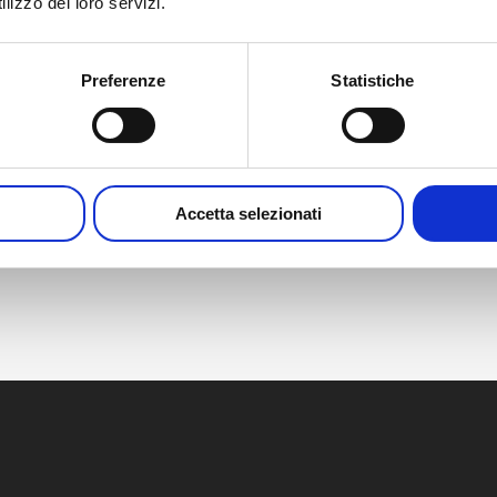
Fin:
lizzo dei loro servizi.
Google Maps
23 de mayo de 2025
Página web:
Preferenze
Statistiche
https://www.pda.org/glo
bal-event-
calendar/event-
detail/pda-good-
aseptic-manufacturing-
conference-2025
Accetta selezionati