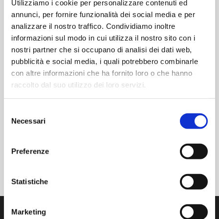
Jetzt:
Utilizziamo i cookie per personalizzare contenuti ed
9:00 - 16:00
UHR
annunci, per fornire funzionalità dei social media e per
analizzare il nostro traffico. Condividiamo inoltre
Website:
informazioni sul modo in cui utilizza il nostro sito con i
https://www.aminstrument
s.com
nostri partner che si occupano di analisi dei dati web,
pubblicità e social media, i quali potrebbero combinarle
ORT
con altre informazioni che ha fornito loro o che hanno
Via Isonzo 1/C, Limbiate (MB)
raccolto dal suo utilizzo dei loro servizi.
Via Isonzo 1/C
Limbiate
,
K.A.
20812
Italy
+ Google Maps
Selezione
Telefon-Nummer
Necessari
del
3495557010
consenso
Preferenze
64° SIMPOSIO AFI
FARMAFORUM 2025
Statistiche
Marketing