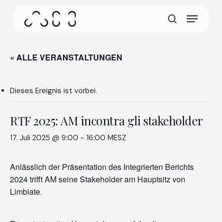
Zum
Menü
Hauptinhalt
Dieser Bildschirm ermöglicht es Ihrem Gerät,
springen
Suchen
weniger Energie als nötig zu verbrauchen wenn
Sie auf unserer Website inaktiv sind. Um das
Surfen fortzusetzen, klicken oder tippen Sie
« ALLE VERANSTALTUNGEN
irgendwo auf den Bildschirm.
Dieses Ereignis ist vorbei.
RTF 2025: AM incontra gli stakeholder
17. Juli 2025 @ 9:00
-
16:00
MESZ
Anlässlich der Präsentation des Integrierten Berichts
2024 trifft AM seine Stakeholder am Hauptsitz von
Limbiate.