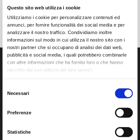
Questo sito web utilizza i cookie
Utilizziamo i cookie per personalizzare contenuti ed
annunci, per fornire funzionalità dei social media e per
analizzare il nostro traffico. Condividiamo inoltre
informazioni sul modo in cui utilizza il nostro sito con i
nostri partner che si occupano di analisi dei dati web,
pubblicità e social media, i quali potrebbero combinarle
con altre informazioni che ha fornito loro o che hanno
raccolto dal suo utilizzo dei loro servizi.
Selezione
Sviluppiamo, Produciamo e Distribuiamo prodotti e servizi
Necessari
all’avanguardia per il controllo della contaminazione in
del
cleanroom.
consenso
Preferenze
Via Isonzo, 1/C 20812 Limbiate (MB) Italy
Tel:
+39 02 872892.1
– F. +39 02 872892.00
www.aminstruments.com
Statistiche
info@aminstruments.com
P.Iva 02196040964 – C.F. 09191700153