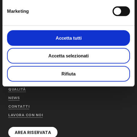
Cap. Soc. € 1.000.000 i.v. – CCIAA-REA N° 1278816
Marketing
Accetta tutti
AM
PRODOTTI E SERVIZI
CHI SIAMO
AM PRODUCTION
Accetta selezionati
STORIA
AM DISTRIBUTION
SOSTENIBILITÀ
AM SERVICE
Rifiuta
PERSONE
CONDIZIONI GENERALI
QUALITÀ
NEWS
CONTATTI
LAVORA CON NOI
AREA RISERVATA