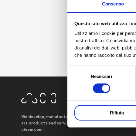
Consenso
Questo sito web utilizza i c
Utilizziamo i cookie per perso
nostro traffico. Condividiamo 
di analisi dei dati web, pubbl
che hanno raccolto dal suo uti
Selezione
Necessari
del
consenso
Rifiuta
We develop, manufacture and distribute state-of-the-
art products and services for contamination control in
cleanroom.