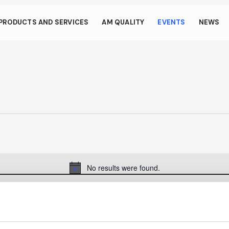
s through small gestur
PRODUCTS AND SERVICES
AM QUALITY
EVENTS
NEWS
llows your device to consume less power than it should when you 
To resume browsing, click or tap anywhere on the screen.
No results were found.
Notice