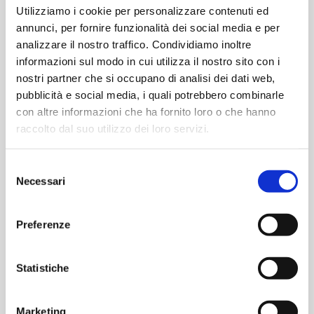
Utilizziamo i cookie per personalizzare contenuti ed
annunci, per fornire funzionalità dei social media e per
analizzare il nostro traffico. Condividiamo inoltre
informazioni sul modo in cui utilizza il nostro sito con i
nostri partner che si occupano di analisi dei dati web,
New
pubblicità e social media, i quali potrebbero combinarle
Pharmaclean®
LATEST PRODUCTS
con altre informazioni che ha fornito loro o che hanno
envelope:
raccolto dal suo utilizzo dei loro servizi.
interview
New Pharmaclean® envelope: interview
with
with Annalisa Soldi
Annalisa
Selezione
Soldi
Necessari
del
Pharmaclean® innovation for sterilization
processes: a new envelope 100% aligned with
consenso
Annex requirements...
Preferenze
March 1, 2025
Statistiche
Marketing