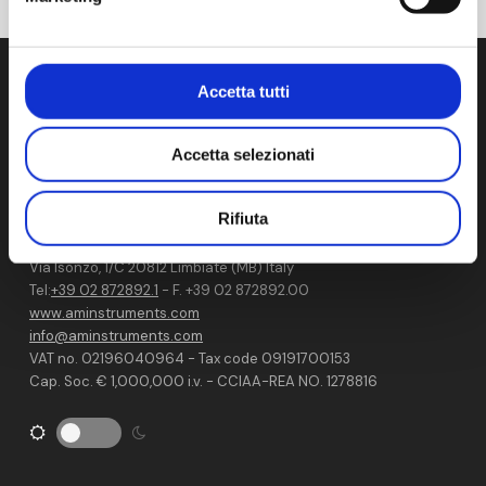
Accetta tutti
Accetta selezionati
We develop, manufacture and distribute state-of-the-art
products and services for contamination control in
Rifiuta
cleanroom.
Via Isonzo, 1/C 20812 Limbiate (MB) Italy
Tel:
+39 02 872892.1
- F. +39 02 872892.00
www.aminstruments.com
info@aminstruments.com
VAT no. 02196040964 - Tax code 09191700153
Cap. Soc. € 1,000,000 i.v. - CCIAA-REA NO. 1278816