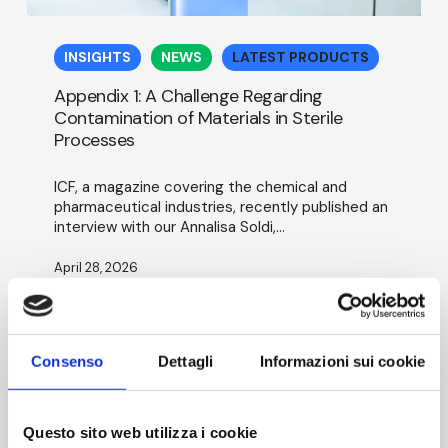
Appendix
1:
INSIGHTS
NEWS
LATEST PRODUCTS
A
Challenge
Appendix 1: A Challenge Regarding
Regarding
Contamination of Materials in Sterile
Contamination
Processes
of
Materials
in
ICF, a magazine covering the chemical and
Sterile
pharmaceutical industries, recently published an
Processes
interview with our Annalisa Soldi,…
April 28, 2026
Consenso
Dettagli
Informazioni sui cookie
Questo sito web utilizza i cookie