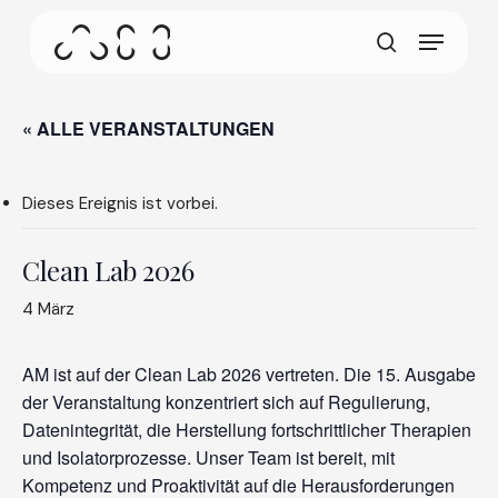
Zum
Menü
Hauptinhalt
Dieser Bildschirm ermöglicht es Ihrem Gerät,
springen
Suchen
weniger Energie als nötig zu verbrauchen wenn
Sie auf unserer Website inaktiv sind. Um das
Surfen fortzusetzen, klicken oder tippen Sie
« ALLE VERANSTALTUNGEN
irgendwo auf den Bildschirm.
Dieses Ereignis ist vorbei.
Clean Lab 2026
4 März
AM ist auf der Clean Lab 2026 vertreten. Die 15. Ausgabe
der Veranstaltung konzentriert sich auf Regulierung,
Datenintegrität, die Herstellung fortschrittlicher Therapien
und Isolatorprozesse. Unser Team ist bereit, mit
Kompetenz und Proaktivität auf die Herausforderungen