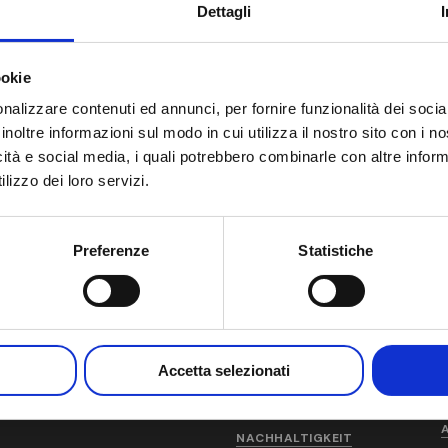
Dettagli
ookie
nalizzare contenuti ed annunci, per fornire funzionalità dei socia
ung
riebenen Bedingungen gelesen, verstanden und akzeptiert habe
Visi
inoltre informazioni sul modo in cui utilizza il nostro sito con i 
eraktionen und Neuigkeiten informiert werden
icità e social media, i quali potrebbero combinarle con altre inform
lizzo dei loro servizi.
Preferenze
Statistiche
AM
Accetta selezionati
ÜBER UNS
GESCHICHTE
NACHHALTIGKEIT