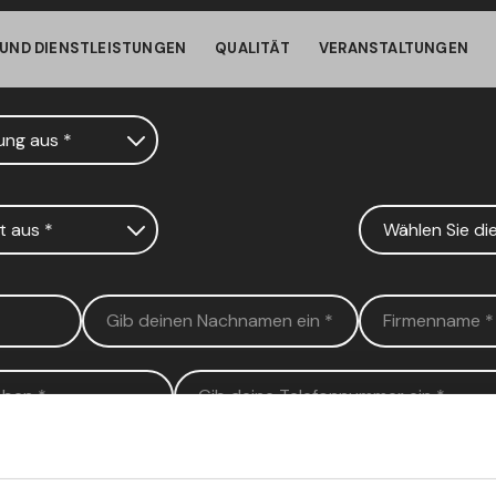
en.
UND DIENSTLEISTUNGEN
QUALITÄT
VERANSTALTUNGEN
hirm ermöglicht es Ihrem Gerät, weniger Energie als nötig zu ver
r Website inaktiv sind. Um das Surfen fortzusetzen, klicken oder 
ießen
den Bildschirm.