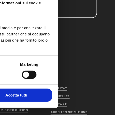
Informazioni sui cookie
l media e per analizzare il
on Pro-Haftungsausschluss
nostri partner che si occupano
azioni che ha fornito loro o
Marketing
PRODUKTE UND
QUALITÄT
DIENSTLEISTUNGEN
Accetta tutti
AKTUELLES
AM PRODUCTION
KONTAKT
AM DISTRIBUTION
ARBEITEN SIE MIT UNS