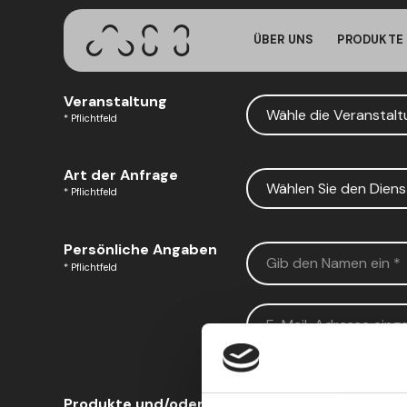
Zum
Gest
Hauptinhalt
ÜBER UNS
PRODUKTE 
springen
Dieser Bildsc
Veranstaltung
Sie auf unsere
Drücken Sie ENTER zum Suchen oder ESC zum Schl
* Pflichtfeld
irgendwo auf 
Art der Anfrage
* Pflichtfeld
Persönliche Angaben
* Pflichtfeld
Produkte und/oder