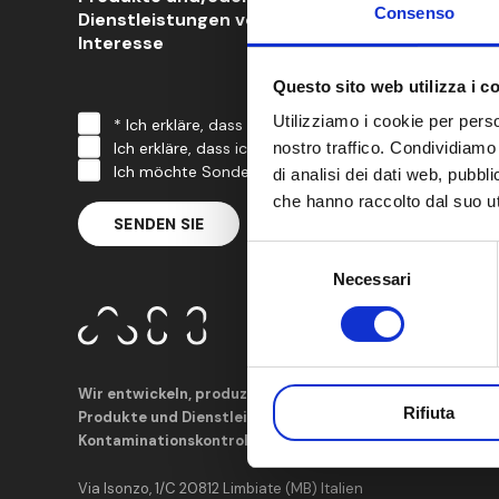
Consenso
Dienstleistungen von
Interesse
Questo sito web utilizza i c
Utilizziamo i cookie per perso
* Ich erkläre, dass ich die in der
Datenschutzerklär
Ich erkläre, dass ich die in diesem Dokument besch
nostro traffico. Condividiamo 
Ich möchte Sonderangebote erhalten und über Sond
di analisi dei dati web, pubbl
che hanno raccolto dal suo uti
Selezione
Necessari
del
consenso
Wir entwickeln, produzieren und vertreiben modernste
Rifiuta
Produkte und Dienstleistungen zur
Kontaminationskontrolle im Reinraum.
Via Isonzo, 1/C 20812 Limbiate (MB) Italien